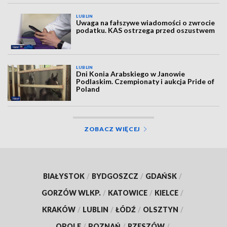
LUBLIN
Uwaga na fałszywe wiadomości o zwrocie
podatku. KAS ostrzega przed oszustwem
LUBLIN
Dni Konia Arabskiego w Janowie
Podlaskim. Czempionaty i aukcja Pride of
Poland
ZOBACZ WIĘCEJ
BIAŁYSTOK
/
BYDGOSZCZ
/
GDAŃSK
/
GORZÓW WLKP.
/
KATOWICE
/
KIELCE
/
KRAKÓW
/
LUBLIN
/
ŁÓDŹ
/
OLSZTYN
/
OPOLE
/
POZNAŃ
/
RZESZÓW
/