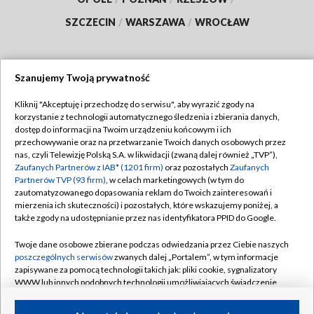
SZCZECIN
/
WARSZAWA
/
WROCŁAW
Szanujemy Twoją prywatność
Dołącz do nas:
Kliknij "Akceptuję i przechodzę do serwisu", aby wyrazić zgody na
korzystanie z technologii automatycznego śledzenia i zbierania danych,
TVP
dostęp do informacji na Twoim urządzeniu końcowym i ich
Abonament TVP
przechowywanie oraz na przetwarzanie Twoich danych osobowych przez
Regulamin TVP
nas, czyli Telewizję Polską S.A. w likwidacji (zwaną dalej również „TVP”),
Emisja w TVP
Polityka prywatności
Zaufanych Partnerów z IAB* (1201 firm)
oraz pozostałych
Zaufanych
Partnerów TVP (93 firm)
, w celach marketingowych (w tym do
Centrum informacji TVP
Moje zgody
zautomatyzowanego dopasowania reklam do Twoich zainteresowań i
mierzenia ich skuteczności) i pozostałych, które wskazujemy poniżej, a
Naziemna Telewizja Cyfrowa
Pomoc
także zgody na udostępnianie przez nas identyfikatora PPID do Google.
Sklep TVP
Biuro reklamy
Twoje dane osobowe zbierane podczas odwiedzania przez Ciebie naszych
Rada Programowa
Kontakt
poszczególnych serwisów
zwanych dalej „Portalem”, w tym informacje
zapisywane za pomocą technologii takich jak: pliki cookie, sygnalizatory
System NOS
WWW lub innych podobnych technologii umożliwiających świadczenie
dopasowanych i bezpiecznych usług, personalizację treści oraz reklam,
Informacje o nadawcy
Kanały
udostępnianie funkcji mediów społecznościowych oraz analizowanie