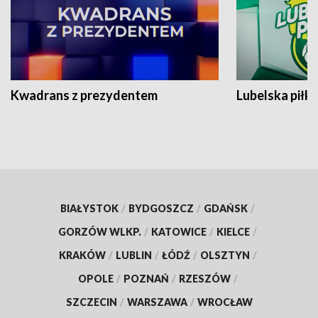
Kwadrans z prezydentem
Lubelska piłk
BIAŁYSTOK
/
BYDGOSZCZ
/
GDAŃSK
/
GORZÓW WLKP.
/
KATOWICE
/
KIELCE
/
KRAKÓW
/
LUBLIN
/
ŁÓDŹ
/
OLSZTYN
/
OPOLE
/
POZNAŃ
/
RZESZÓW
/
SZCZECIN
/
WARSZAWA
/
WROCŁAW