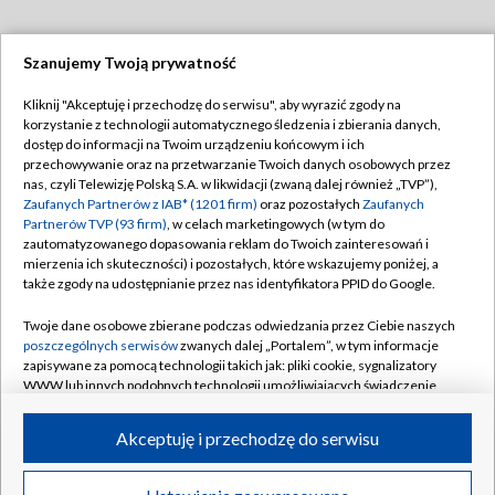
Szanujemy Twoją prywatność
Dołącz do nas:
Kliknij "Akceptuję i przechodzę do serwisu", aby wyrazić zgody na
korzystanie z technologii automatycznego śledzenia i zbierania danych,
TVP
dostęp do informacji na Twoim urządzeniu końcowym i ich
Abonament TVP
przechowywanie oraz na przetwarzanie Twoich danych osobowych przez
Regulamin TVP
nas, czyli Telewizję Polską S.A. w likwidacji (zwaną dalej również „TVP”),
Emisja w TVP
Polityka prywatności
Zaufanych Partnerów z IAB* (1201 firm)
oraz pozostałych
Zaufanych
Partnerów TVP (93 firm)
, w celach marketingowych (w tym do
Centrum informacji TVP
Moje zgody
zautomatyzowanego dopasowania reklam do Twoich zainteresowań i
mierzenia ich skuteczności) i pozostałych, które wskazujemy poniżej, a
Naziemna Telewizja Cyfrowa
Pomoc
także zgody na udostępnianie przez nas identyfikatora PPID do Google.
Sklep TVP
Biuro reklamy
Twoje dane osobowe zbierane podczas odwiedzania przez Ciebie naszych
Rada Programowa
Kontakt
poszczególnych serwisów
zwanych dalej „Portalem”, w tym informacje
zapisywane za pomocą technologii takich jak: pliki cookie, sygnalizatory
System NOS
WWW lub innych podobnych technologii umożliwiających świadczenie
dopasowanych i bezpiecznych usług, personalizację treści oraz reklam,
Informacje o nadawcy
Kanały
udostępnianie funkcji mediów społecznościowych oraz analizowanie
Akceptuję i przechodzę do serwisu
ruchu w Internecie.
Program dla prasy
©2026 Telewizja Polska S.A. w likwidacji
Biuro Reklamy
Twoje dane osobowe zbierane podczas odwiedzania przez Ciebie