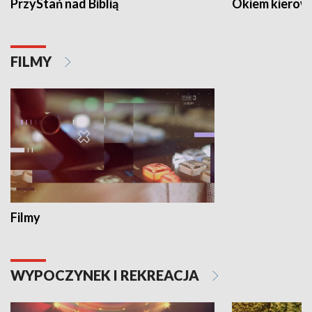
PrzyStań nad Biblią
Okiem kierow
FILMY
Filmy
WYPOCZYNEK I REKREACJA