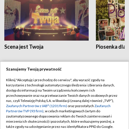
Scena jest Twoja
Piosenka dla 
Szanujemy Twoją prywatność
INNE
Kliknij "Akceptuję i przechodzę do serwisu", aby wyrazić zgody na
korzystanie z technologii automatycznego śledzenia i zbierania danych,
dostęp do informacji na Twoim urządzeniu końcowym i ich
przechowywanie oraz na przetwarzanie Twoich danych osobowych przez
ARCHIWALNE
nas, czyli Telewizję Polską S.A. w likwidacji (zwaną dalej również „TVP”),
Zaufanych Partnerów z IAB* (1201 firm)
oraz pozostałych
Zaufanych
Partnerów TVP (93 firm)
, w celach marketingowych (w tym do
zautomatyzowanego dopasowania reklam do Twoich zainteresowań i
mierzenia ich skuteczności) i pozostałych, które wskazujemy poniżej, a
także zgody na udostępnianie przez nas identyfikatora PPID do Google.