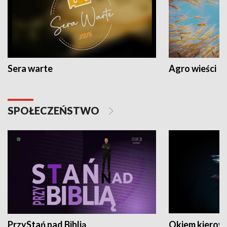
Sera warte
Agro wieści
SPOŁECZEŃSTWO
PrzyStań nad Biblią
Okiem kierow