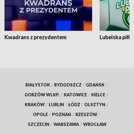
Kwadrans z prezydentem
Lubelska piłk
BIAŁYSTOK
/
BYDGOSZCZ
/
GDAŃSK
/
GORZÓW WLKP.
/
KATOWICE
/
KIELCE
/
KRAKÓW
/
LUBLIN
/
ŁÓDŹ
/
OLSZTYN
/
OPOLE
/
POZNAŃ
/
RZESZÓW
/
SZCZECIN
/
WARSZAWA
/
WROCŁAW