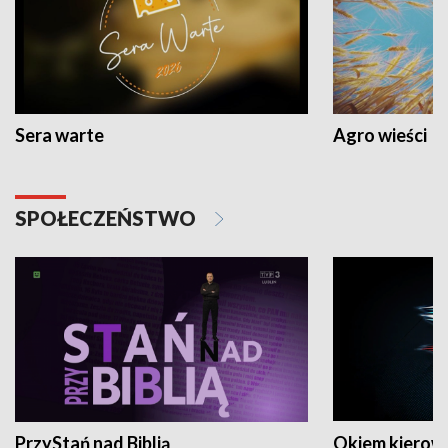
Sera warte
Agro wieści
SPOŁECZEŃSTWO
PrzyStań nad Biblią
Okiem kierow