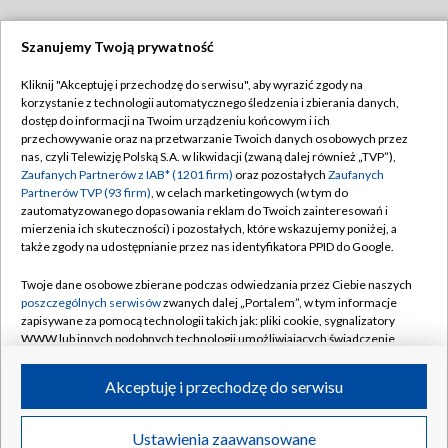
Szanujemy Twoją prywatność
Dołącz do nas:
Kliknij "Akceptuję i przechodzę do serwisu", aby wyrazić zgody na
korzystanie z technologii automatycznego śledzenia i zbierania danych,
TVP
dostęp do informacji na Twoim urządzeniu końcowym i ich
Abonament TVP
przechowywanie oraz na przetwarzanie Twoich danych osobowych przez
Regulamin TVP
nas, czyli Telewizję Polską S.A. w likwidacji (zwaną dalej również „TVP”),
Emisja w TVP
Polityka prywatności
Zaufanych Partnerów z IAB* (1201 firm)
oraz pozostałych
Zaufanych
Partnerów TVP (93 firm)
, w celach marketingowych (w tym do
Centrum informacji TVP
Moje zgody
zautomatyzowanego dopasowania reklam do Twoich zainteresowań i
mierzenia ich skuteczności) i pozostałych, które wskazujemy poniżej, a
Naziemna Telewizja Cyfrowa
Pomoc
także zgody na udostępnianie przez nas identyfikatora PPID do Google.
Sklep TVP
Biuro reklamy
Twoje dane osobowe zbierane podczas odwiedzania przez Ciebie naszych
Rada Programowa
Kontakt
poszczególnych serwisów
zwanych dalej „Portalem”, w tym informacje
zapisywane za pomocą technologii takich jak: pliki cookie, sygnalizatory
System NOS
WWW lub innych podobnych technologii umożliwiających świadczenie
dopasowanych i bezpiecznych usług, personalizację treści oraz reklam,
Informacje o nadawcy
Kanały
udostępnianie funkcji mediów społecznościowych oraz analizowanie
Akceptuję i przechodzę do serwisu
ruchu w Internecie.
Program dla prasy
©2026 Telewizja Polska S.A. w likwidacji
Biuro Reklamy
Twoje dane osobowe zbierane podczas odwiedzania przez Ciebie
Ustawienia zaawansowane