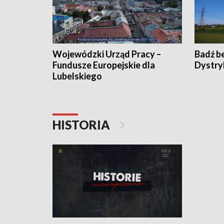
Wojewódzki Urząd Pracy –
Badź b
Fundusze Europejskie dla
Dystry
Lubelskiego
HISTORIA