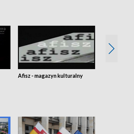
Afisz - magazyn kulturalny
Zobacz, co s