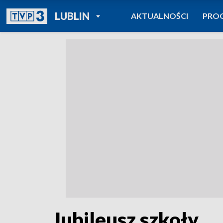
POWRÓT DO
LUBLIN
AKTUALNOŚCI
PRO
TVP REGIONY
Jubileusz szkoły