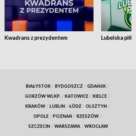
Kwadrans z prezydentem
Lubelska piłk
BIAŁYSTOK
/
BYDGOSZCZ
/
GDAŃSK
/
GORZÓW WLKP.
/
KATOWICE
/
KIELCE
/
KRAKÓW
/
LUBLIN
/
ŁÓDŹ
/
OLSZTYN
/
OPOLE
/
POZNAŃ
/
RZESZÓW
/
SZCZECIN
/
WARSZAWA
/
WROCŁAW