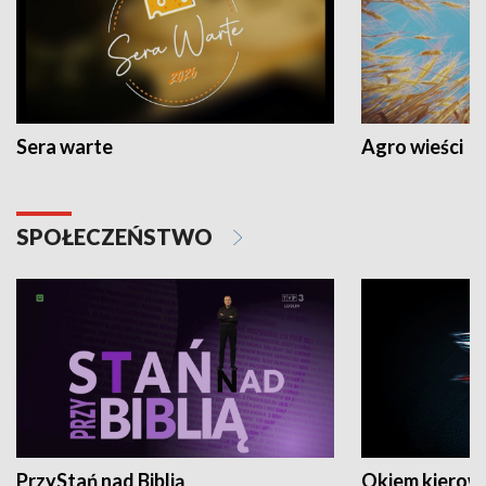
Sera warte
Agro wieści
SPOŁECZEŃSTWO
PrzyStań nad Biblią
Okiem kierow