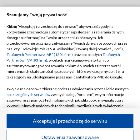
Szanujemy Twoją prywatność
Dołącz do nas:
Kliknij "Akceptuję i przechodzę do serwisu", aby wyrazić zgody na
korzystanie z technologii automatycznego śledzenia i zbierania danych,
TVP
dostęp do informacji na Twoim urządzeniu końcowym i ich
Abonament TVP
przechowywanie oraz na przetwarzanie Twoich danych osobowych przez
Regulamin TVP
nas, czyli Telewizję Polską S.A. w likwidacji (zwaną dalej również „TVP”),
Emisja w TVP
Polityka prywatności
Zaufanych Partnerów z IAB* (1201 firm)
oraz pozostałych
Zaufanych
Partnerów TVP (93 firm)
, w celach marketingowych (w tym do
Centrum informacji TVP
Moje zgody
zautomatyzowanego dopasowania reklam do Twoich zainteresowań i
mierzenia ich skuteczności) i pozostałych, które wskazujemy poniżej, a
Naziemna Telewizja Cyfrowa
Pomoc
także zgody na udostępnianie przez nas identyfikatora PPID do Google.
Sklep TVP
Biuro reklamy
Twoje dane osobowe zbierane podczas odwiedzania przez Ciebie naszych
Rada Programowa
Kontakt
poszczególnych serwisów
zwanych dalej „Portalem”, w tym informacje
zapisywane za pomocą technologii takich jak: pliki cookie, sygnalizatory
System NOS
WWW lub innych podobnych technologii umożliwiających świadczenie
dopasowanych i bezpiecznych usług, personalizację treści oraz reklam,
Informacje o nadawcy
Kanały
udostępnianie funkcji mediów społecznościowych oraz analizowanie
Akceptuję i przechodzę do serwisu
ruchu w Internecie.
Program dla prasy
©2026 Telewizja Polska S.A. w likwidacji
Biuro Reklamy
Twoje dane osobowe zbierane podczas odwiedzania przez Ciebie
Ustawienia zaawansowane