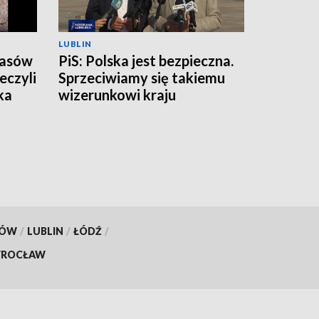
LUBLIN
zasów
PiS: Polska jest bezpieczna.
eczyli
Sprzeciwiamy się takiemu
ka
wizerunkowi kraju
KÓW
/
LUBLIN
/
ŁÓDŹ
/
ROCŁAW