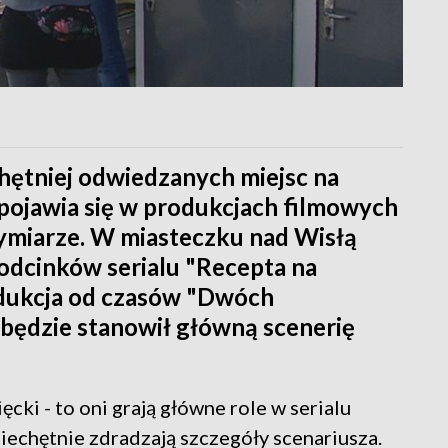
chętniej odwiedzanych miejsc na
pojawia się w produkcjach filmowych
ymiarze. W miasteczku nad Wisłą
 odcinków serialu "Recepta na
odukcja od czasów "Dwóch
 będzie stanowił główną scenerię
ki - to oni grają główne role w serialu
niechętnie zdradzają szczegóły scenariusza.