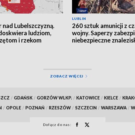
LUBLIN
 nad Lubelszczyzną.
260 sztuk amunicji z c
doskwiera ludziom,
wojny. Saperzy zabezpi
zętom i rzekom
niebezpieczne znalezis
ZOBACZ WIĘCEJ
SZCZ
/
GDAŃSK
/
GORZÓW WLKP.
/
KATOWICE
/
KIELCE
/
KRA
N
/
OPOLE
/
POZNAŃ
/
RZESZÓW
/
SZCZECIN
/
WARSZAWA
/
W
Dołącz do nas: