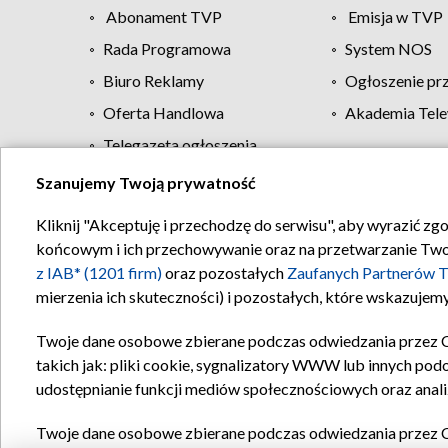
Abonament TVP
Emisja w TVP
Rada Programowa
System NOS
Biuro Reklamy
Ogłoszenie pr
Oferta Handlowa
Akademia Tele
Telegazeta ogłoszenia
Szanujemy Twoją prywatność
Regulamin TVP
Kliknij "Akceptuję i przechodzę do serwisu", aby wyrazić zg
końcowym i ich przechowywanie oraz na przetwarzanie Twoich
z IAB* (1201 firm)
oraz pozostałych
Zaufanych Partnerów T
mierzenia ich skuteczności) i pozostałych, które wskazujemy
Twoje dane osobowe zbierane podczas odwiedzania przez 
takich jak: pliki cookie, sygnalizatory WWW lub innych pod
udostępnianie funkcji mediów społecznościowych oraz anali
Twoje dane osobowe zbierane podczas odwiedzania przez 