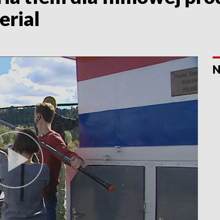
erial
N