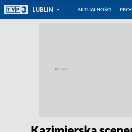
POWRÓT DO
LUBLIN
AKTUALNOŚCI
PRO
TVP REGIONY
Kazimierska scener