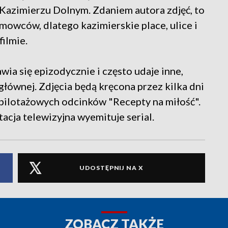
w Kazimierzu Dolnym. Zdaniem autora zdjęć, to
mowców, dlatego kazimierskie place, ulice i
ilmie.
ia się epizodycznie i często udaje inne,
 głównej. Zdjęcia będą kręcona przez kilka dni
o pilotażowych odcinków "Recepty na miłość".
acja telewizyjna wyemituje serial.
UDOSTĘPNIJ NA X
ZOBACZ TAKŻE