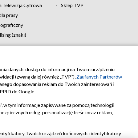
 Telewizja Cyfrowa
Sklep TVP
la prasy
tograficzny
sing (znaki)
klamy
Kontakt
rania danych, dostęp do informacji na Twoim urządzeniu
idacji (zwaną dalej również „TVP”),
Zaufanych Partnerów
anego dopasowania reklam do Twoich zainteresowań i
a PPID do Google.
”, w tym informacje zapisywane za pomocą technologii
zpiecznych usług, personalizację treści oraz reklam,
identyfikatory Twoich urządzeń końcowych i identyfikatory