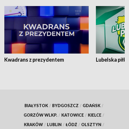
Kwadrans z prezydentem
Lubelska piłk
BIAŁYSTOK
/
BYDGOSZCZ
/
GDAŃSK
/
GORZÓW WLKP.
/
KATOWICE
/
KIELCE
/
KRAKÓW
/
LUBLIN
/
ŁÓDŹ
/
OLSZTYN
/