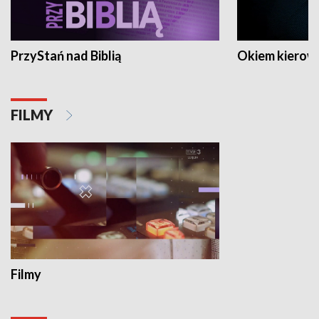
PrzyStań nad Biblią
Okiem kierow
FILMY
Filmy