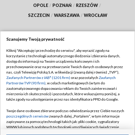
OPOLE
/
POZNAŃ
/
RZESZÓW
/
SZCZECIN
/
WARSZAWA
/
WROCŁAW
Szanujemy Twoją prywatność
Dołącz do nas:
Kliknij "Akceptuję i przechodzę do serwisu", aby wyrazić zgody na
korzystanie z technologii automatycznego śledzenia i zbierania danych,
TVP
dostęp do informacji na Twoim urządzeniu końcowym i ich
Abonament TVP
przechowywanie oraz na przetwarzanie Twoich danych osobowych przez
Regulamin TVP
nas, czyli Telewizję Polską S.A. w likwidacji (zwaną dalej również „TVP”),
Emisja w TVP
Polityka prywatności
Zaufanych Partnerów z IAB* (1201 firm)
oraz pozostałych
Zaufanych
Partnerów TVP (93 firm)
, w celach marketingowych (w tym do
Centrum informacji TVP
Moje zgody
zautomatyzowanego dopasowania reklam do Twoich zainteresowań i
mierzenia ich skuteczności) i pozostałych, które wskazujemy poniżej, a
Naziemna Telewizja Cyfrowa
Pomoc
także zgody na udostępnianie przez nas identyfikatora PPID do Google.
Sklep TVP
Biuro reklamy
Twoje dane osobowe zbierane podczas odwiedzania przez Ciebie naszych
Rada Programowa
Kontakt
poszczególnych serwisów
zwanych dalej „Portalem”, w tym informacje
zapisywane za pomocą technologii takich jak: pliki cookie, sygnalizatory
System NOS
WWW lub innych podobnych technologii umożliwiających świadczenie
dopasowanych i bezpiecznych usług, personalizację treści oraz reklam,
Informacje o nadawcy