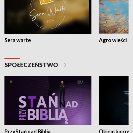
Sera warte
Agro wieści
SPOŁECZEŃSTWO
PrzyStań nad Biblią
Okiem kierow