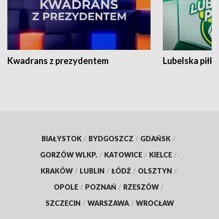
Kwadrans z prezydentem
Lubelska piłk
BIAŁYSTOK
/
BYDGOSZCZ
/
GDAŃSK
/
GORZÓW WLKP.
/
KATOWICE
/
KIELCE
/
KRAKÓW
/
LUBLIN
/
ŁÓDŹ
/
OLSZTYN
/
OPOLE
/
POZNAŃ
/
RZESZÓW
/
SZCZECIN
/
WARSZAWA
/
WROCŁAW