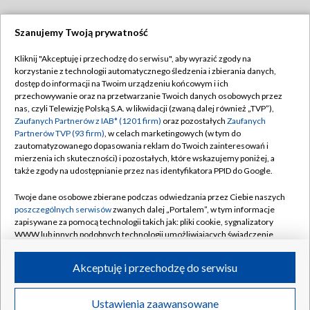
Szanujemy Twoją prywatność
Dołącz do nas:
Kliknij "Akceptuję i przechodzę do serwisu", aby wyrazić zgody na
korzystanie z technologii automatycznego śledzenia i zbierania danych,
TVP
dostęp do informacji na Twoim urządzeniu końcowym i ich
Abonament TVP
przechowywanie oraz na przetwarzanie Twoich danych osobowych przez
Regulamin TVP
nas, czyli Telewizję Polską S.A. w likwidacji (zwaną dalej również „TVP”),
Emisja w TVP
Polityka prywatności
Zaufanych Partnerów z IAB* (1201 firm)
oraz pozostałych
Zaufanych
Partnerów TVP (93 firm)
, w celach marketingowych (w tym do
Centrum informacji TVP
Moje zgody
zautomatyzowanego dopasowania reklam do Twoich zainteresowań i
mierzenia ich skuteczności) i pozostałych, które wskazujemy poniżej, a
Naziemna Telewizja Cyfrowa
Pomoc
także zgody na udostępnianie przez nas identyfikatora PPID do Google.
Sklep TVP
Biuro reklamy
Twoje dane osobowe zbierane podczas odwiedzania przez Ciebie naszych
Rada Programowa
Kontakt
poszczególnych serwisów
zwanych dalej „Portalem”, w tym informacje
zapisywane za pomocą technologii takich jak: pliki cookie, sygnalizatory
System NOS
WWW lub innych podobnych technologii umożliwiających świadczenie
dopasowanych i bezpiecznych usług, personalizację treści oraz reklam,
Informacje o nadawcy
Kanały
udostępnianie funkcji mediów społecznościowych oraz analizowanie
Akceptuję i przechodzę do serwisu
ruchu w Internecie.
Program dla prasy
©2026 Telewizja Polska S.A. w likwidacji
Biuro Reklamy
Twoje dane osobowe zbierane podczas odwiedzania przez Ciebie
Ustawienia zaawansowane