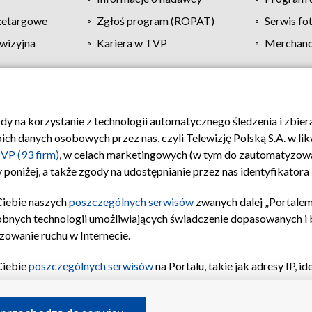
zetargowe
Zgłoś program (ROPAT)
Serwis fo
wizyjna
Kariera w TVP
Merchandi
Polityka prywatności
Moje zgody
Pomoc
Biuro re
ody na korzystanie z technologii automatycznego śledzenia i zbie
 danych osobowych przez nas, czyli Telewizję Polską S.A. w likw
VP (93 firm)
, w celach marketingowych (w tym do zautomatyzow
 poniżej, a także zgody na udostępnianie przez nas identyfikator
Ciebie naszych
poszczególnych serwisów
zwanych dalej „Portalem
obnych technologii umożliwiających świadczenie dopasowanych i be
zowanie ruchu w Internecie.
Ciebie
poszczególnych serwisów
na Portalu, takie jak adresy IP, 
sach Portalu czy historia odwiedzin będą przetwarzane przez TV
ji: przechowywania informacji na urządzeniu lub dostęp do nich,
©2026 Telewizja Polska S.A. w likwidacji