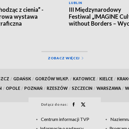
LUBLIN
odząc z cienia” -
III Międzynarodowy
erowa wystawa
Festiwal „IMAGINE Cul
raficzna
without Borders – Wy
sobie kulturę bez grani
ZOBACZ WIĘCEJ
SZCZ
/
GDAŃSK
/
GORZÓW WLKP.
/
KATOWICE
/
KIELCE
/
KRA
N
/
OPOLE
/
POZNAŃ
/
RZESZÓW
/
SZCZECIN
/
WARSZAWA
/
W
Dołącz do nas:
Centrum informacji TVP
Naziemna
Informacje o nadawcy
Program d