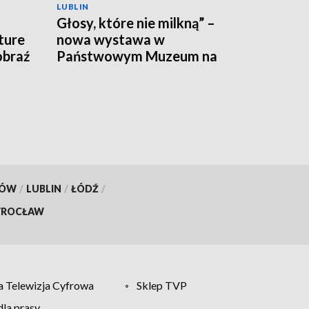
LUBLIN
Głosy, które nie milkną” –
ture
nowa wystawa w
obraź
Państwowym Muzeum na
c”
Majdanku
KÓW
/
LUBLIN
/
ŁÓDŹ
/
ROCŁAW
 Telewizja Cyfrowa
Sklep TVP
la prasy