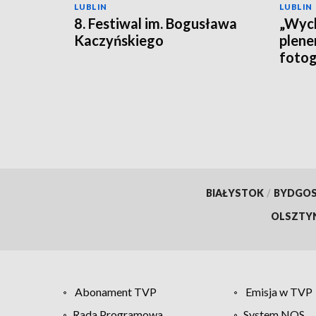
LUBLIN
LUBLIN
8. Festiwal im. Bogusława
„Wych
Kaczyńskiego
plen
fotog
BIAŁYSTOK
/
BYDGO
OLSZTY
Abonament TVP
Emisja w TVP
Rada Programowa
System NOS