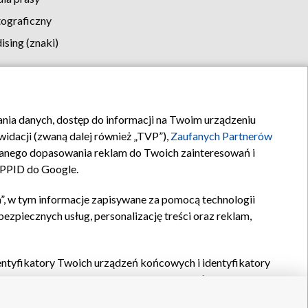
tograficzny
sing (znaki)
klamy
Kontakt
rania danych, dostęp do informacji na Twoim urządzeniu
idacji (zwaną dalej również „TVP”),
Zaufanych Partnerów
anego dopasowania reklam do Twoich zainteresowań i
a PPID do Google.
”, w tym informacje zapisywane za pomocą technologii
zpiecznych usług, personalizację treści oraz reklam,
identyfikatory Twoich urządzeń końcowych i identyfikatory
P,
Zaufanych Partnerów z IAB
oraz pozostałych
Zaufanych
 wyboru podstawowych reklam, wyboru spersonalizowanych