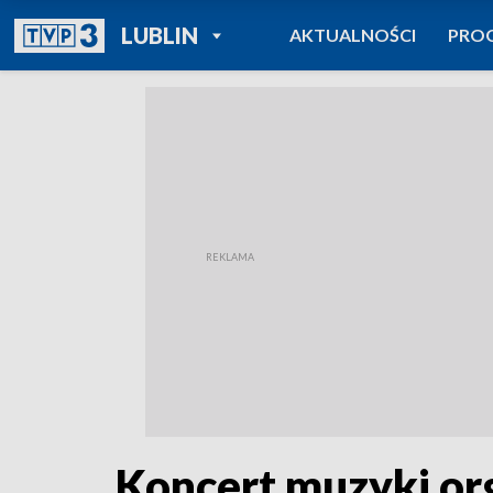
POWRÓT DO
LUBLIN
AKTUALNOŚCI
PRO
TVP REGIONY
Koncert muzyki o