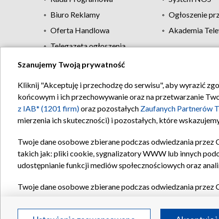
Biuro Reklamy
Ogłoszenie pr
Oferta Handlowa
Akademia Tele
Telegazeta ogłoszenia
Szanujemy Twoją prywatność
Regulamin TVP
Kliknij "Akceptuję i przechodzę do serwisu", aby wyrazić zg
końcowym i ich przechowywanie oraz na przetwarzanie Twoich
z IAB* (1201 firm)
oraz pozostałych
Zaufanych Partnerów T
mierzenia ich skuteczności) i pozostałych, które wskazujemy
Twoje dane osobowe zbierane podczas odwiedzania przez 
takich jak: pliki cookie, sygnalizatory WWW lub innych pod
udostępnianie funkcji mediów społecznościowych oraz anali
Twoje dane osobowe zbierane podczas odwiedzania przez 
plików cookie, informacje o Twoich wyszukiwaniach w serwi
Partnerów TVP
dla realizacji następujących celów i funkc