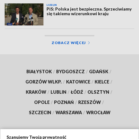
LUBLIN
PiS: Polska jest bezpieczna. Sprzeciwiamy
się takiemu wizerunkowi kraju
ZOBACZ WIĘCEJ
BIAŁYSTOK
/
BYDGOSZCZ
/
GDAŃSK
/
GORZÓW WLKP.
/
KATOWICE
/
KIELCE
/
KRAKÓW
/
LUBLIN
/
ŁÓDŹ
/
OLSZTYN
/
OPOLE
/
POZNAŃ
/
RZESZÓW
/
SZCZECIN
/
WARSZAWA
/
WROCŁAW
Szanujemy Twoją prywatność