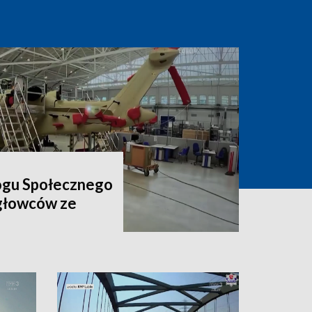
ogu Społecznego
igłowców ze