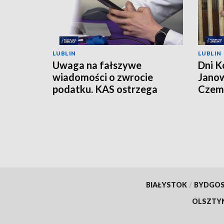
LUBLIN
LUBLIN
Uwaga na fałszywe
Dni K
wiadomości o zwrocie
Janow
podatku. KAS ostrzega
Czemp
przed oszustwem
of Po
BIAŁYSTOK
/
BYDGO
OLSZTY