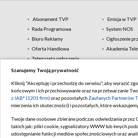
Abonament TVP
Emisja w TVP
Rada Programowa
System NOS
Biuro Reklamy
Ogłoszenie pr
Oferta Handlowa
Akademia Tele
Telegazeta ogłoszenia
Szanujemy Twoją prywatność
Regulamin TVP
Kliknij "Akceptuję i przechodzę do serwisu", aby wyrazić zg
końcowym i ich przechowywanie oraz na przetwarzanie Twoich
z IAB* (1201 firm)
oraz pozostałych
Zaufanych Partnerów T
mierzenia ich skuteczności) i pozostałych, które wskazujemy
Twoje dane osobowe zbierane podczas odwiedzania przez 
takich jak: pliki cookie, sygnalizatory WWW lub innych pod
udostępnianie funkcji mediów społecznościowych oraz anali