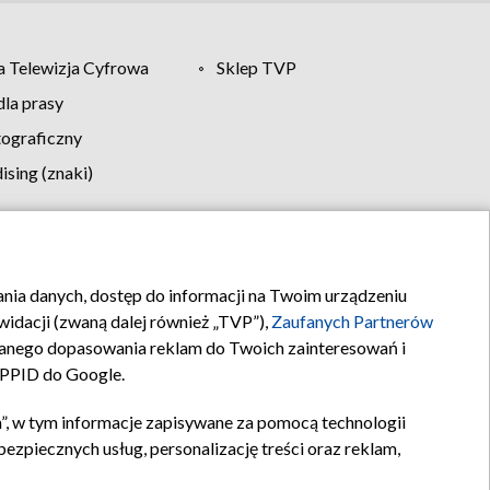
 Telewizja Cyfrowa
Sklep TVP
la prasy
tograficzny
sing (znaki)
klamy
Kontakt
rania danych, dostęp do informacji na Twoim urządzeniu
idacji (zwaną dalej również „TVP”),
Zaufanych Partnerów
anego dopasowania reklam do Twoich zainteresowań i
a PPID do Google.
”, w tym informacje zapisywane za pomocą technologii
zpiecznych usług, personalizację treści oraz reklam,