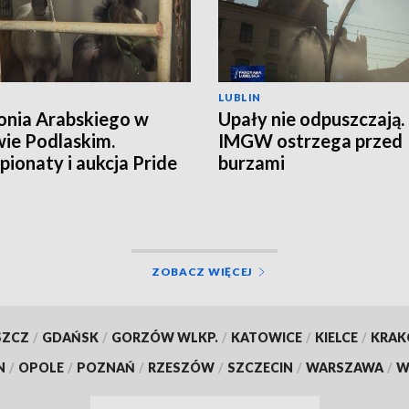
LUBLIN
onia Arabskiego w
Upały nie odpuszczają.
ie Podlaskim.
IMGW ostrzega przed
ionaty i aukcja Pride
burzami
land
ZOBACZ WIĘCEJ
SZCZ
/
GDAŃSK
/
GORZÓW WLKP.
/
KATOWICE
/
KIELCE
/
KRA
N
/
OPOLE
/
POZNAŃ
/
RZESZÓW
/
SZCZECIN
/
WARSZAWA
/
W