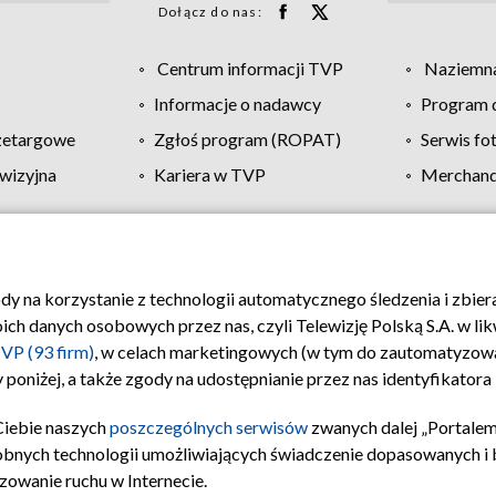
Dołącz do nas:
Centrum informacji TVP
Naziemna
Informacje o nadawcy
Program d
zetargowe
Zgłoś program (ROPAT)
Serwis fo
wizyjna
Kariera w TVP
Merchandi
Polityka prywatności
Moje zgody
Pomoc
Biuro re
ody na korzystanie z technologii automatycznego śledzenia i zbie
 danych osobowych przez nas, czyli Telewizję Polską S.A. w likw
VP (93 firm)
, w celach marketingowych (w tym do zautomatyzow
 poniżej, a także zgody na udostępnianie przez nas identyfikator
Ciebie naszych
poszczególnych serwisów
zwanych dalej „Portalem
obnych technologii umożliwiających świadczenie dopasowanych i be
zowanie ruchu w Internecie.