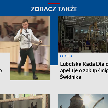
ZOBACZ TAKŻE
LUBLIN
Lubelska Rada Dial
o
apeluje o zakup śm
Świdnika