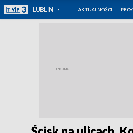
POWRÓT DO
LUBLIN
AKTUALNOŚCI
PRO
TVP REGIONY
Ścisk na ulicach. 