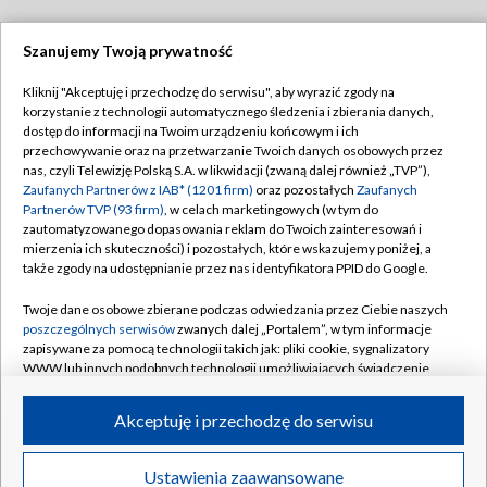
Szanujemy Twoją prywatność
Dołącz do nas:
Kliknij "Akceptuję i przechodzę do serwisu", aby wyrazić zgody na
korzystanie z technologii automatycznego śledzenia i zbierania danych,
TVP
dostęp do informacji na Twoim urządzeniu końcowym i ich
Abonament TVP
przechowywanie oraz na przetwarzanie Twoich danych osobowych przez
Regulamin TVP
nas, czyli Telewizję Polską S.A. w likwidacji (zwaną dalej również „TVP”),
Emisja w TVP
Polityka prywatności
Zaufanych Partnerów z IAB* (1201 firm)
oraz pozostałych
Zaufanych
Partnerów TVP (93 firm)
, w celach marketingowych (w tym do
Centrum informacji TVP
Moje zgody
zautomatyzowanego dopasowania reklam do Twoich zainteresowań i
mierzenia ich skuteczności) i pozostałych, które wskazujemy poniżej, a
Naziemna Telewizja Cyfrowa
Pomoc
także zgody na udostępnianie przez nas identyfikatora PPID do Google.
Sklep TVP
Biuro reklamy
Twoje dane osobowe zbierane podczas odwiedzania przez Ciebie naszych
Rada Programowa
Kontakt
poszczególnych serwisów
zwanych dalej „Portalem”, w tym informacje
zapisywane za pomocą technologii takich jak: pliki cookie, sygnalizatory
System NOS
WWW lub innych podobnych technologii umożliwiających świadczenie
dopasowanych i bezpiecznych usług, personalizację treści oraz reklam,
Informacje o nadawcy
Kanały
udostępnianie funkcji mediów społecznościowych oraz analizowanie
Akceptuję i przechodzę do serwisu
ruchu w Internecie.
Program dla prasy
©2026 Telewizja Polska S.A. w likwidacji
Biuro Reklamy
Twoje dane osobowe zbierane podczas odwiedzania przez Ciebie
Ustawienia zaawansowane