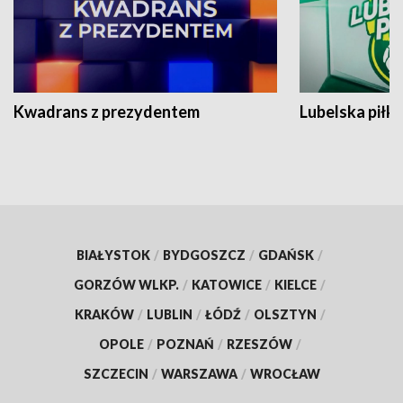
Kwadrans z prezydentem
Lubelska piłk
BIAŁYSTOK
/
BYDGOSZCZ
/
GDAŃSK
/
GORZÓW WLKP.
/
KATOWICE
/
KIELCE
/
KRAKÓW
/
LUBLIN
/
ŁÓDŹ
/
OLSZTYN
/
OPOLE
/
POZNAŃ
/
RZESZÓW
/
SZCZECIN
/
WARSZAWA
/
WROCŁAW