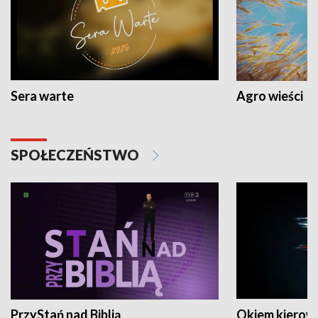
Sera warte
Agro wieści
SPOŁECZEŃSTWO
PrzyStań nad Biblią
Okiem kierow