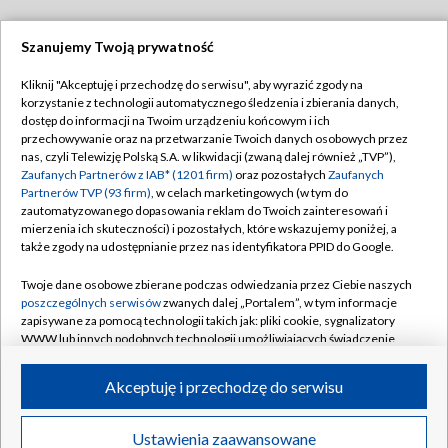
Szanujemy Twoją prywatność
Dołącz do nas:
Kliknij "Akceptuję i przechodzę do serwisu", aby wyrazić zgody na
korzystanie z technologii automatycznego śledzenia i zbierania danych,
TVP
dostęp do informacji na Twoim urządzeniu końcowym i ich
Abonament TVP
przechowywanie oraz na przetwarzanie Twoich danych osobowych przez
Regulamin TVP
nas, czyli Telewizję Polską S.A. w likwidacji (zwaną dalej również „TVP”),
Emisja w TVP
Polityka prywatności
Zaufanych Partnerów z IAB* (1201 firm)
oraz pozostałych
Zaufanych
Partnerów TVP (93 firm)
, w celach marketingowych (w tym do
Centrum informacji TVP
Moje zgody
zautomatyzowanego dopasowania reklam do Twoich zainteresowań i
mierzenia ich skuteczności) i pozostałych, które wskazujemy poniżej, a
Naziemna Telewizja Cyfrowa
Pomoc
także zgody na udostępnianie przez nas identyfikatora PPID do Google.
Sklep TVP
Biuro reklamy
Twoje dane osobowe zbierane podczas odwiedzania przez Ciebie naszych
Rada Programowa
Kontakt
poszczególnych serwisów
zwanych dalej „Portalem”, w tym informacje
zapisywane za pomocą technologii takich jak: pliki cookie, sygnalizatory
System NOS
WWW lub innych podobnych technologii umożliwiających świadczenie
dopasowanych i bezpiecznych usług, personalizację treści oraz reklam,
Informacje o nadawcy
Kanały
udostępnianie funkcji mediów społecznościowych oraz analizowanie
Akceptuję i przechodzę do serwisu
ruchu w Internecie.
Program dla prasy
©2026 Telewizja Polska S.A. w likwidacji
Biuro Reklamy
Twoje dane osobowe zbierane podczas odwiedzania przez Ciebie
Ustawienia zaawansowane