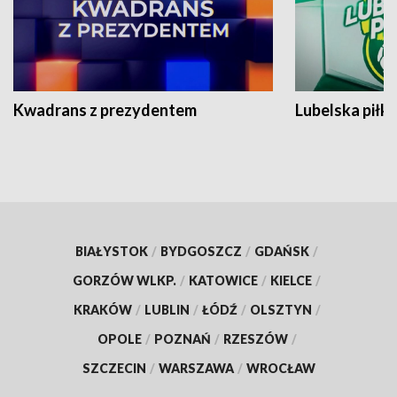
Kwadrans z prezydentem
Lubelska piłk
BIAŁYSTOK
/
BYDGOSZCZ
/
GDAŃSK
/
GORZÓW WLKP.
/
KATOWICE
/
KIELCE
/
KRAKÓW
/
LUBLIN
/
ŁÓDŹ
/
OLSZTYN
/
OPOLE
/
POZNAŃ
/
RZESZÓW
/
SZCZECIN
/
WARSZAWA
/
WROCŁAW