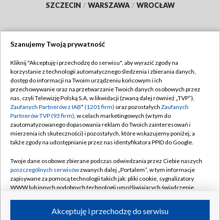
SZCZECIN
/
WARSZAWA
/
WROCŁAW
Szanujemy Twoją prywatność
Dołącz do nas:
Kliknij "Akceptuję i przechodzę do serwisu", aby wyrazić zgody na
korzystanie z technologii automatycznego śledzenia i zbierania danych,
TVP
dostęp do informacji na Twoim urządzeniu końcowym i ich
Abonament TVP
przechowywanie oraz na przetwarzanie Twoich danych osobowych przez
Regulamin TVP
nas, czyli Telewizję Polską S.A. w likwidacji (zwaną dalej również „TVP”),
Emisja w TVP
Polityka prywatności
Zaufanych Partnerów z IAB* (1201 firm)
oraz pozostałych
Zaufanych
Partnerów TVP (93 firm)
, w celach marketingowych (w tym do
Centrum informacji TVP
Moje zgody
zautomatyzowanego dopasowania reklam do Twoich zainteresowań i
mierzenia ich skuteczności) i pozostałych, które wskazujemy poniżej, a
Naziemna Telewizja Cyfrowa
Pomoc
także zgody na udostępnianie przez nas identyfikatora PPID do Google.
Sklep TVP
Biuro reklamy
Twoje dane osobowe zbierane podczas odwiedzania przez Ciebie naszych
Rada Programowa
Kontakt
poszczególnych serwisów
zwanych dalej „Portalem”, w tym informacje
zapisywane za pomocą technologii takich jak: pliki cookie, sygnalizatory
System NOS
WWW lub innych podobnych technologii umożliwiających świadczenie
dopasowanych i bezpiecznych usług, personalizację treści oraz reklam,
Informacje o nadawcy
Kanały
udostępnianie funkcji mediów społecznościowych oraz analizowanie
Akceptuję i przechodzę do serwisu
ruchu w Internecie.
Program dla prasy