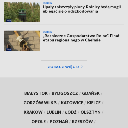
LUBLIN
Upały zniszczyły plony. Rolnicy będą mogli
ubiegać się o odszkodowania
LUBLIN
„Bezpieczne Gospodarstwo Rolne”. Finał
etapu regionalnego w Chełmie
ZOBACZ WIĘCEJ
BIAŁYSTOK
/
BYDGOSZCZ
/
GDAŃSK
/
GORZÓW WLKP.
/
KATOWICE
/
KIELCE
/
KRAKÓW
/
LUBLIN
/
ŁÓDŹ
/
OLSZTYN
/
OPOLE
/
POZNAŃ
/
RZESZÓW
/