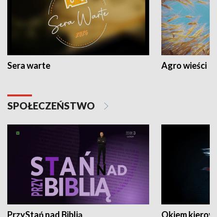
Sera warte
Agro wieści
SPOŁECZEŃSTWO
PrzyStań nad Biblią
Okiem kierow