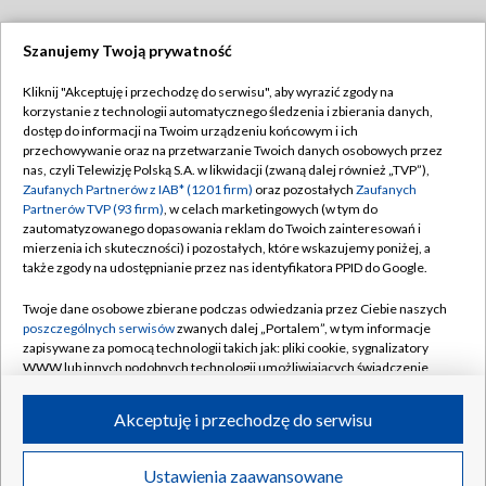
Szanujemy Twoją prywatność
Dołącz do nas:
Kliknij "Akceptuję i przechodzę do serwisu", aby wyrazić zgody na
korzystanie z technologii automatycznego śledzenia i zbierania danych,
TVP
dostęp do informacji na Twoim urządzeniu końcowym i ich
Abonament TVP
przechowywanie oraz na przetwarzanie Twoich danych osobowych przez
Regulamin TVP
nas, czyli Telewizję Polską S.A. w likwidacji (zwaną dalej również „TVP”),
Emisja w TVP
Polityka prywatności
Zaufanych Partnerów z IAB* (1201 firm)
oraz pozostałych
Zaufanych
Partnerów TVP (93 firm)
, w celach marketingowych (w tym do
Centrum informacji TVP
Moje zgody
zautomatyzowanego dopasowania reklam do Twoich zainteresowań i
mierzenia ich skuteczności) i pozostałych, które wskazujemy poniżej, a
Naziemna Telewizja Cyfrowa
Pomoc
także zgody na udostępnianie przez nas identyfikatora PPID do Google.
Sklep TVP
Biuro reklamy
Twoje dane osobowe zbierane podczas odwiedzania przez Ciebie naszych
Rada Programowa
Kontakt
poszczególnych serwisów
zwanych dalej „Portalem”, w tym informacje
zapisywane za pomocą technologii takich jak: pliki cookie, sygnalizatory
System NOS
WWW lub innych podobnych technologii umożliwiających świadczenie
dopasowanych i bezpiecznych usług, personalizację treści oraz reklam,
Informacje o nadawcy
Kanały
udostępnianie funkcji mediów społecznościowych oraz analizowanie
Akceptuję i przechodzę do serwisu
ruchu w Internecie.
Program dla prasy
©2026 Telewizja Polska S.A. w likwidacji
Biuro Reklamy
Twoje dane osobowe zbierane podczas odwiedzania przez Ciebie
Ustawienia zaawansowane