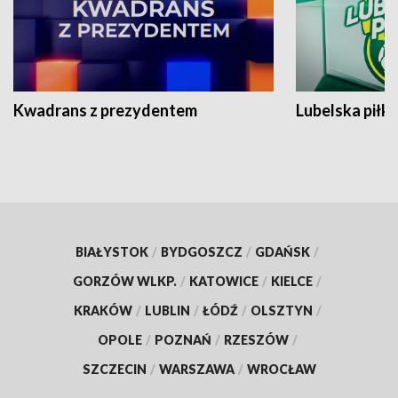
Kwadrans z prezydentem
Lubelska piłk
BIAŁYSTOK
/
BYDGOSZCZ
/
GDAŃSK
/
GORZÓW WLKP.
/
KATOWICE
/
KIELCE
/
KRAKÓW
/
LUBLIN
/
ŁÓDŹ
/
OLSZTYN
/
OPOLE
/
POZNAŃ
/
RZESZÓW
/
SZCZECIN
/
WARSZAWA
/
WROCŁAW