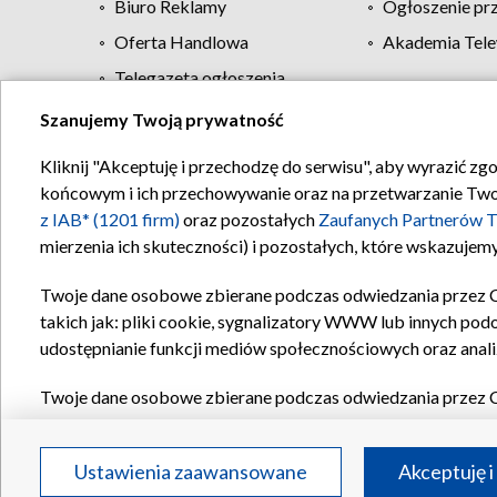
Biuro Reklamy
Ogłoszenie pr
Oferta Handlowa
Akademia Tele
Telegazeta ogłoszenia
Szanujemy Twoją prywatność
Regulamin TVP
Kliknij "Akceptuję i przechodzę do serwisu", aby wyrazić zg
końcowym i ich przechowywanie oraz na przetwarzanie Twoich
z IAB* (1201 firm)
oraz pozostałych
Zaufanych Partnerów T
mierzenia ich skuteczności) i pozostałych, które wskazujemy
Twoje dane osobowe zbierane podczas odwiedzania przez 
takich jak: pliki cookie, sygnalizatory WWW lub innych pod
udostępnianie funkcji mediów społecznościowych oraz anali
Twoje dane osobowe zbierane podczas odwiedzania przez 
plików cookie, informacje o Twoich wyszukiwaniach w serwi
Partnerów TVP
dla realizacji następujących celów i funkc
Ustawienia zaawansowane
Akceptuję i
reklam, tworzenia profilu spersonalizowanych reklam, tworz