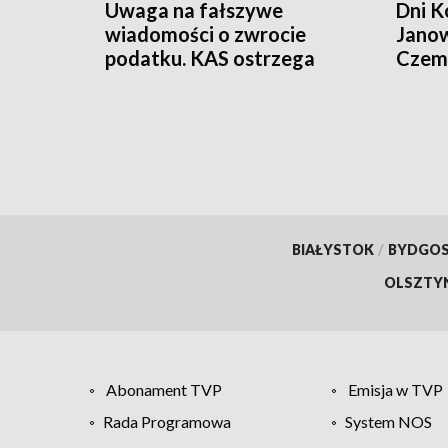
Uwaga na fałszywe
Dni K
wiadomości o zwrocie
Janow
podatku. KAS ostrzega
Czemp
przed oszustwem
of Po
BIAŁYSTOK
/
BYDGO
OLSZTY
Abonament TVP
Emisja w TVP
Rada Programowa
System NOS