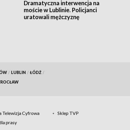
Dramatyczna interwencja na
moście w Lublinie. Policjanci
uratowali mężczyznę
KÓW
/
LUBLIN
/
ŁÓDŹ
/
ROCŁAW
 Telewizja Cyfrowa
Sklep TVP
la prasy