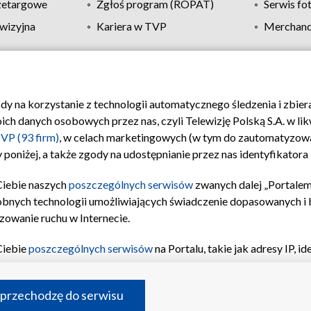
zetargowe
Zgłoś program (ROPAT)
Serwis fo
wizyjna
Kariera w TVP
Merchandi
Polityka prywatności
Moje zgody
Pomoc
Biuro re
ody na korzystanie z technologii automatycznego śledzenia i zbie
 danych osobowych przez nas, czyli Telewizję Polską S.A. w likw
VP (93 firm)
, w celach marketingowych (w tym do zautomatyzow
 poniżej, a także zgody na udostępnianie przez nas identyfikator
Ciebie naszych
poszczególnych serwisów
zwanych dalej „Portalem
obnych technologii umożliwiających świadczenie dopasowanych i be
zowanie ruchu w Internecie.
Ciebie
poszczególnych serwisów
na Portalu, takie jak adresy IP, 
sach Portalu czy historia odwiedzin będą przetwarzane przez TV
ji: przechowywania informacji na urządzeniu lub dostęp do nich,
©2026 Telewizja Polska S.A. w likwidacji
 przechodzę do serwisu
enia profilu spersonalizowanych treści, wyboru spersonalizowany