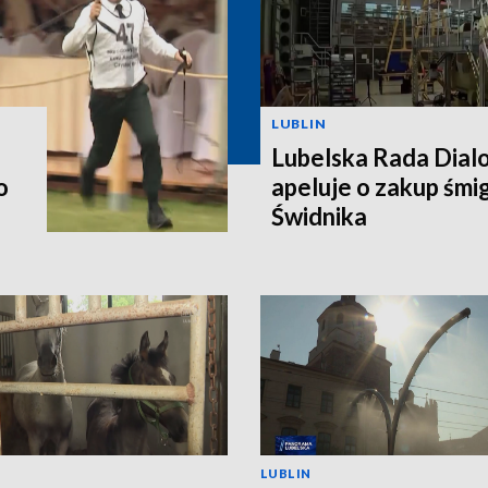
LUBLIN
Lubelska Rada Dial
o
apeluje o zakup śm
Świdnika
LUBLIN