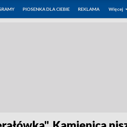
GRAMY
PIOSENKA DLA CIEBIE
REKLAMA
Więcej
rałówka". Kamienica nis