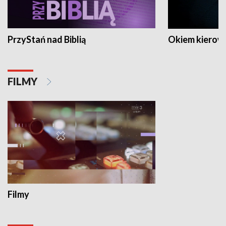
PrzyStań nad Biblią
Okiem kierow
FILMY
Filmy