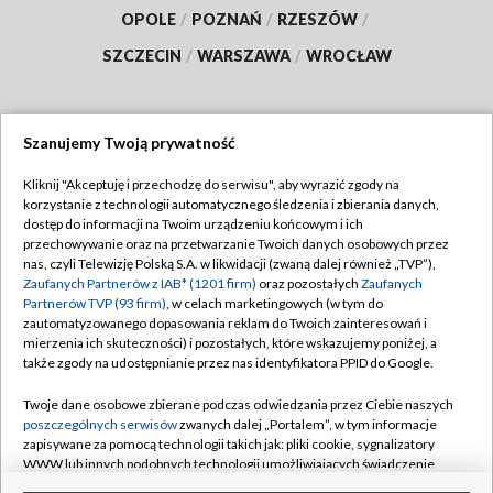
OPOLE
/
POZNAŃ
/
RZESZÓW
/
SZCZECIN
/
WARSZAWA
/
WROCŁAW
Szanujemy Twoją prywatność
Dołącz do nas:
Kliknij "Akceptuję i przechodzę do serwisu", aby wyrazić zgody na
korzystanie z technologii automatycznego śledzenia i zbierania danych,
TVP
dostęp do informacji na Twoim urządzeniu końcowym i ich
Abonament TVP
przechowywanie oraz na przetwarzanie Twoich danych osobowych przez
Regulamin TVP
nas, czyli Telewizję Polską S.A. w likwidacji (zwaną dalej również „TVP”),
Emisja w TVP
Polityka prywatności
Zaufanych Partnerów z IAB* (1201 firm)
oraz pozostałych
Zaufanych
Partnerów TVP (93 firm)
, w celach marketingowych (w tym do
Centrum informacji TVP
Moje zgody
zautomatyzowanego dopasowania reklam do Twoich zainteresowań i
mierzenia ich skuteczności) i pozostałych, które wskazujemy poniżej, a
Naziemna Telewizja Cyfrowa
Pomoc
także zgody na udostępnianie przez nas identyfikatora PPID do Google.
Sklep TVP
Biuro reklamy
Twoje dane osobowe zbierane podczas odwiedzania przez Ciebie naszych
Rada Programowa
Kontakt
poszczególnych serwisów
zwanych dalej „Portalem”, w tym informacje
zapisywane za pomocą technologii takich jak: pliki cookie, sygnalizatory
System NOS
WWW lub innych podobnych technologii umożliwiających świadczenie
dopasowanych i bezpiecznych usług, personalizację treści oraz reklam,
Informacje o nadawcy