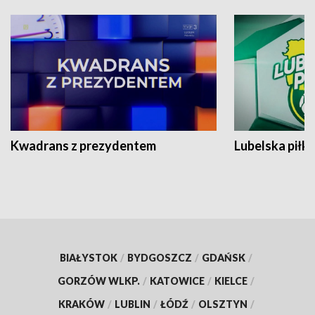
Kwadrans z prezydentem
Lubelska piłk
BIAŁYSTOK
/
BYDGOSZCZ
/
GDAŃSK
/
GORZÓW WLKP.
/
KATOWICE
/
KIELCE
/
KRAKÓW
/
LUBLIN
/
ŁÓDŹ
/
OLSZTYN
/