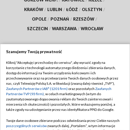
KRAKÓW
/
LUBLIN
/
ŁÓDŹ
/
OLSZTYN
/
OPOLE
/
POZNAŃ
/
RZESZÓW
/
SZCZECIN
/
WARSZAWA
/
WROCŁAW
Szanujemy Twoją prywatność
Dołącz do nas:
Kliknij "Akceptuję i przechodzę do serwisu", aby wyrazić zgody na
korzystanie z technologii automatycznego śledzenia i zbierania danych,
TVP
dostęp do informacji na Twoim urządzeniu końcowym i ich
Abonament TVP
przechowywanie oraz na przetwarzanie Twoich danych osobowych przez
Regulamin TVP
nas, czyli Telewizję Polską S.A. w likwidacji (zwaną dalej również „TVP”),
Emisja w TVP
Polityka prywatności
Zaufanych Partnerów z IAB* (1201 firm)
oraz pozostałych
Zaufanych
Partnerów TVP (93 firm)
, w celach marketingowych (w tym do
Centrum informacji TVP
Moje zgody
zautomatyzowanego dopasowania reklam do Twoich zainteresowań i
mierzenia ich skuteczności) i pozostałych, które wskazujemy poniżej, a
Naziemna Telewizja Cyfrowa
Pomoc
także zgody na udostępnianie przez nas identyfikatora PPID do Google.
Sklep TVP
Biuro reklamy
Twoje dane osobowe zbierane podczas odwiedzania przez Ciebie naszych
Rada Programowa
Kontakt
poszczególnych serwisów
zwanych dalej „Portalem”, w tym informacje