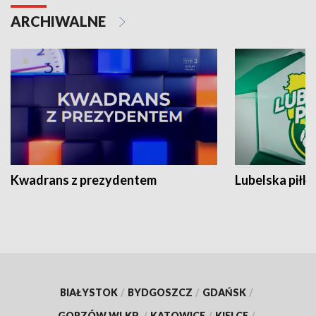
ARCHIWALNE
Kwadrans z prezydentem
Lubelska piłk
BIAŁYSTOK
/
BYDGOSZCZ
/
GDAŃSK
/
GORZÓW WLKP.
/
KATOWICE
/
KIELCE
/