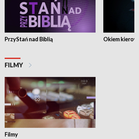
PrzyStań nad Biblią
Okiem kierow
FILMY
Filmy