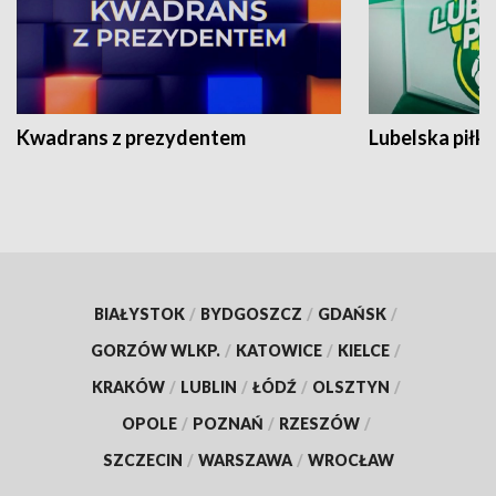
Kwadrans z prezydentem
Lubelska piłk
BIAŁYSTOK
/
BYDGOSZCZ
/
GDAŃSK
/
GORZÓW WLKP.
/
KATOWICE
/
KIELCE
/
KRAKÓW
/
LUBLIN
/
ŁÓDŹ
/
OLSZTYN
/
OPOLE
/
POZNAŃ
/
RZESZÓW
/
SZCZECIN
/
WARSZAWA
/
WROCŁAW