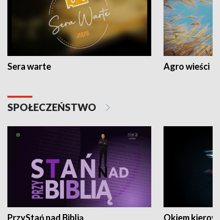
Sera warte
Agro wieści
SPOŁECZEŃSTWO
PrzyStań nad Biblią
Okiem kierow