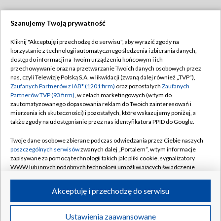
Szanujemy Twoją prywatność
Dołącz do nas:
Kliknij "Akceptuję i przechodzę do serwisu", aby wyrazić zgody na
korzystanie z technologii automatycznego śledzenia i zbierania danych,
TVP
dostęp do informacji na Twoim urządzeniu końcowym i ich
Abonament TVP
przechowywanie oraz na przetwarzanie Twoich danych osobowych przez
Regulamin TVP
nas, czyli Telewizję Polską S.A. w likwidacji (zwaną dalej również „TVP”),
Emisja w TVP
Polityka prywatności
Zaufanych Partnerów z IAB* (1201 firm)
oraz pozostałych
Zaufanych
Partnerów TVP (93 firm)
, w celach marketingowych (w tym do
Centrum informacji TVP
Moje zgody
zautomatyzowanego dopasowania reklam do Twoich zainteresowań i
mierzenia ich skuteczności) i pozostałych, które wskazujemy poniżej, a
Naziemna Telewizja Cyfrowa
Pomoc
także zgody na udostępnianie przez nas identyfikatora PPID do Google.
Sklep TVP
Biuro reklamy
Twoje dane osobowe zbierane podczas odwiedzania przez Ciebie naszych
Rada Programowa
Kontakt
poszczególnych serwisów
zwanych dalej „Portalem”, w tym informacje
zapisywane za pomocą technologii takich jak: pliki cookie, sygnalizatory
System NOS
WWW lub innych podobnych technologii umożliwiających świadczenie
dopasowanych i bezpiecznych usług, personalizację treści oraz reklam,
Informacje o nadawcy
Kanały
udostępnianie funkcji mediów społecznościowych oraz analizowanie
Akceptuję i przechodzę do serwisu
ruchu w Internecie.
Program dla prasy
©2026 Telewizja Polska S.A. w likwidacji
Biuro Reklamy
Twoje dane osobowe zbierane podczas odwiedzania przez Ciebie
Ustawienia zaawansowane