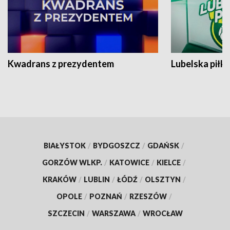
Kwadrans z prezydentem
Lubelska piłk
BIAŁYSTOK
/
BYDGOSZCZ
/
GDAŃSK
/
GORZÓW WLKP.
/
KATOWICE
/
KIELCE
/
KRAKÓW
/
LUBLIN
/
ŁÓDŹ
/
OLSZTYN
/
OPOLE
/
POZNAŃ
/
RZESZÓW
/
SZCZECIN
/
WARSZAWA
/
WROCŁAW