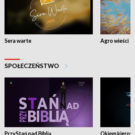
Sera warte
Agro wieści
SPOŁECZEŃSTWO
PrzyStań nad Biblią
Okiem kierow