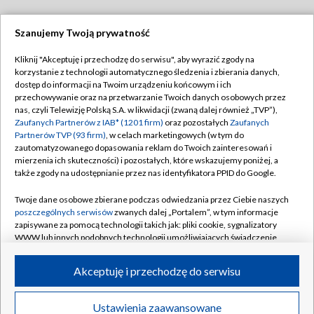
Szanujemy Twoją prywatność
Dołącz do nas:
Kliknij "Akceptuję i przechodzę do serwisu", aby wyrazić zgody na
korzystanie z technologii automatycznego śledzenia i zbierania danych,
TVP
dostęp do informacji na Twoim urządzeniu końcowym i ich
Abonament TVP
przechowywanie oraz na przetwarzanie Twoich danych osobowych przez
Regulamin TVP
nas, czyli Telewizję Polską S.A. w likwidacji (zwaną dalej również „TVP”),
Emisja w TVP
Polityka prywatności
Zaufanych Partnerów z IAB* (1201 firm)
oraz pozostałych
Zaufanych
Partnerów TVP (93 firm)
, w celach marketingowych (w tym do
Centrum informacji TVP
Moje zgody
zautomatyzowanego dopasowania reklam do Twoich zainteresowań i
mierzenia ich skuteczności) i pozostałych, które wskazujemy poniżej, a
Naziemna Telewizja Cyfrowa
Pomoc
także zgody na udostępnianie przez nas identyfikatora PPID do Google.
Sklep TVP
Biuro reklamy
Twoje dane osobowe zbierane podczas odwiedzania przez Ciebie naszych
Rada Programowa
Kontakt
poszczególnych serwisów
zwanych dalej „Portalem”, w tym informacje
zapisywane za pomocą technologii takich jak: pliki cookie, sygnalizatory
System NOS
WWW lub innych podobnych technologii umożliwiających świadczenie
dopasowanych i bezpiecznych usług, personalizację treści oraz reklam,
Informacje o nadawcy
Kanały
udostępnianie funkcji mediów społecznościowych oraz analizowanie
Akceptuję i przechodzę do serwisu
ruchu w Internecie.
Program dla prasy
©2026 Telewizja Polska S.A. w likwidacji
Biuro Reklamy
Twoje dane osobowe zbierane podczas odwiedzania przez Ciebie
Ustawienia zaawansowane