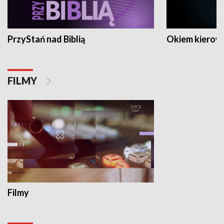
PrzyStań nad Biblią
Okiem kierow
FILMY
Filmy