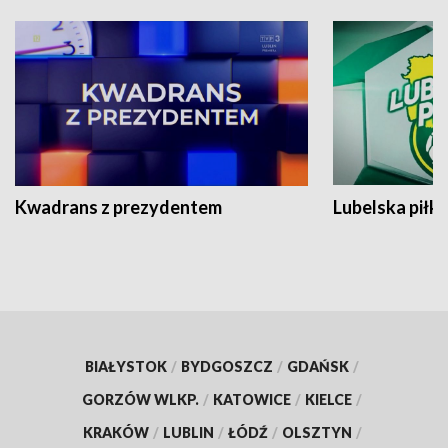
Kwadrans z prezydentem
Lubelska piłk
BIAŁYSTOK
/
BYDGOSZCZ
/
GDAŃSK
/
GORZÓW WLKP.
/
KATOWICE
/
KIELCE
/
KRAKÓW
/
LUBLIN
/
ŁÓDŹ
/
OLSZTYN
/