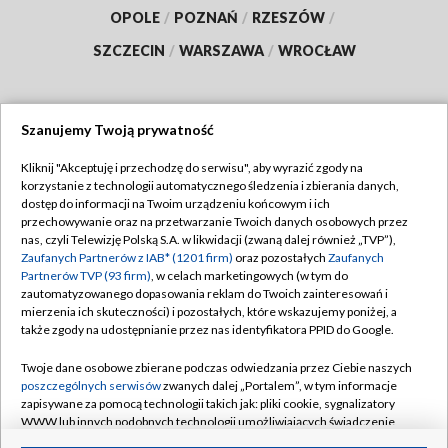
OPOLE
/
POZNAŃ
/
RZESZÓW
/
SZCZECIN
/
WARSZAWA
/
WROCŁAW
Szanujemy Twoją prywatność
Dołącz do nas:
Kliknij "Akceptuję i przechodzę do serwisu", aby wyrazić zgody na
korzystanie z technologii automatycznego śledzenia i zbierania danych,
TVP
dostęp do informacji na Twoim urządzeniu końcowym i ich
Abonament TVP
przechowywanie oraz na przetwarzanie Twoich danych osobowych przez
Regulamin TVP
nas, czyli Telewizję Polską S.A. w likwidacji (zwaną dalej również „TVP”),
Emisja w TVP
Polityka prywatności
Zaufanych Partnerów z IAB* (1201 firm)
oraz pozostałych
Zaufanych
Partnerów TVP (93 firm)
, w celach marketingowych (w tym do
Centrum informacji TVP
Moje zgody
zautomatyzowanego dopasowania reklam do Twoich zainteresowań i
mierzenia ich skuteczności) i pozostałych, które wskazujemy poniżej, a
Naziemna Telewizja Cyfrowa
Pomoc
także zgody na udostępnianie przez nas identyfikatora PPID do Google.
Sklep TVP
Biuro reklamy
Twoje dane osobowe zbierane podczas odwiedzania przez Ciebie naszych
Rada Programowa
Kontakt
poszczególnych serwisów
zwanych dalej „Portalem”, w tym informacje
zapisywane za pomocą technologii takich jak: pliki cookie, sygnalizatory
System NOS
WWW lub innych podobnych technologii umożliwiających świadczenie
dopasowanych i bezpiecznych usług, personalizację treści oraz reklam,
Informacje o nadawcy