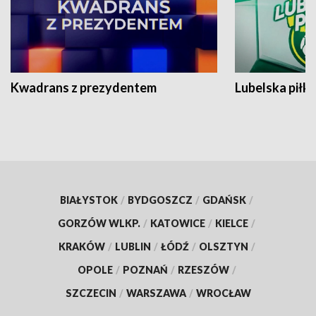
Kwadrans z prezydentem
Lubelska piłk
BIAŁYSTOK
/
BYDGOSZCZ
/
GDAŃSK
/
GORZÓW WLKP.
/
KATOWICE
/
KIELCE
/
KRAKÓW
/
LUBLIN
/
ŁÓDŹ
/
OLSZTYN
/
OPOLE
/
POZNAŃ
/
RZESZÓW
/
SZCZECIN
/
WARSZAWA
/
WROCŁAW