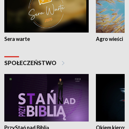
Sera warte
Agro wieści
SPOŁECZEŃSTWO
PrzyStań nad Biblią
Okiem kierow