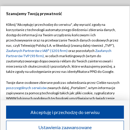
Szanujemy Twoją prywatność
Dołącz do nas:
Kliknij "Akceptuję i przechodzę do serwisu", aby wyrazić zgody na
korzystanie z technologii automatycznego śledzenia i zbierania danych,
TVP
dostęp do informacji na Twoim urządzeniu końcowym i ich
Abonament TVP
przechowywanie oraz na przetwarzanie Twoich danych osobowych przez
Regulamin TVP
nas, czyli Telewizję Polską S.A. w likwidacji (zwaną dalej również „TVP”),
Emisja w TVP
Polityka prywatności
Zaufanych Partnerów z IAB* (1201 firm)
oraz pozostałych
Zaufanych
Partnerów TVP (93 firm)
, w celach marketingowych (w tym do
Centrum informacji TVP
Moje zgody
zautomatyzowanego dopasowania reklam do Twoich zainteresowań i
mierzenia ich skuteczności) i pozostałych, które wskazujemy poniżej, a
Naziemna Telewizja Cyfrowa
Pomoc
także zgody na udostępnianie przez nas identyfikatora PPID do Google.
Sklep TVP
Biuro reklamy
Twoje dane osobowe zbierane podczas odwiedzania przez Ciebie naszych
Rada Programowa
Kontakt
poszczególnych serwisów
zwanych dalej „Portalem”, w tym informacje
zapisywane za pomocą technologii takich jak: pliki cookie, sygnalizatory
System NOS
WWW lub innych podobnych technologii umożliwiających świadczenie
dopasowanych i bezpiecznych usług, personalizację treści oraz reklam,
Informacje o nadawcy
Kanały
udostępnianie funkcji mediów społecznościowych oraz analizowanie
Akceptuję i przechodzę do serwisu
ruchu w Internecie.
Program dla prasy
©2026 Telewizja Polska S.A. w likwidacji
Biuro Reklamy
Twoje dane osobowe zbierane podczas odwiedzania przez Ciebie
Ustawienia zaawansowane