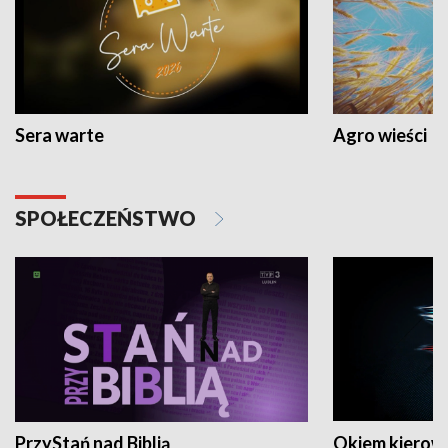
Sera warte
Agro wieści
SPOŁECZEŃSTWO
PrzyStań nad Biblią
Okiem kierow