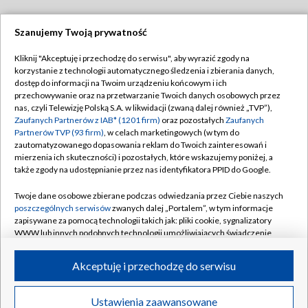
Szanujemy Twoją prywatność
Dołącz do nas:
Kliknij "Akceptuję i przechodzę do serwisu", aby wyrazić zgody na
korzystanie z technologii automatycznego śledzenia i zbierania danych,
TVP
dostęp do informacji na Twoim urządzeniu końcowym i ich
Abonament TVP
przechowywanie oraz na przetwarzanie Twoich danych osobowych przez
Regulamin TVP
nas, czyli Telewizję Polską S.A. w likwidacji (zwaną dalej również „TVP”),
Emisja w TVP
Polityka prywatności
Zaufanych Partnerów z IAB* (1201 firm)
oraz pozostałych
Zaufanych
Partnerów TVP (93 firm)
, w celach marketingowych (w tym do
Centrum informacji TVP
Moje zgody
zautomatyzowanego dopasowania reklam do Twoich zainteresowań i
mierzenia ich skuteczności) i pozostałych, które wskazujemy poniżej, a
Naziemna Telewizja Cyfrowa
Pomoc
także zgody na udostępnianie przez nas identyfikatora PPID do Google.
Sklep TVP
Biuro reklamy
Twoje dane osobowe zbierane podczas odwiedzania przez Ciebie naszych
Rada Programowa
Kontakt
poszczególnych serwisów
zwanych dalej „Portalem”, w tym informacje
zapisywane za pomocą technologii takich jak: pliki cookie, sygnalizatory
System NOS
WWW lub innych podobnych technologii umożliwiających świadczenie
dopasowanych i bezpiecznych usług, personalizację treści oraz reklam,
Informacje o nadawcy
Kanały
udostępnianie funkcji mediów społecznościowych oraz analizowanie
Akceptuję i przechodzę do serwisu
ruchu w Internecie.
Program dla prasy
©2026 Telewizja Polska S.A. w likwidacji
Biuro Reklamy
Twoje dane osobowe zbierane podczas odwiedzania przez Ciebie
Ustawienia zaawansowane