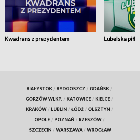
Kwadrans z prezydentem
Lubelska piłk
BIAŁYSTOK
/
BYDGOSZCZ
/
GDAŃSK
/
GORZÓW WLKP.
/
KATOWICE
/
KIELCE
/
KRAKÓW
/
LUBLIN
/
ŁÓDŹ
/
OLSZTYN
/
OPOLE
/
POZNAŃ
/
RZESZÓW
/
SZCZECIN
/
WARSZAWA
/
WROCŁAW