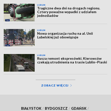
LUBLIN
Tragiczne dwa dni na drogach regionu.
Cztery poważne wypadki z udziałem
jednośladów
LUBLIN
Nowa organizacja ruchu na al. Unii
Lubelskiej już obowiązuje
LUBLIN
Rusza remont ekspresówki. Kierowców
czekają utrudnienia na trasie Lublin–Piaski
ZOBACZ WIĘCEJ
BIAŁYSTOK
/
BYDGOSZCZ
/
GDAŃSK
/