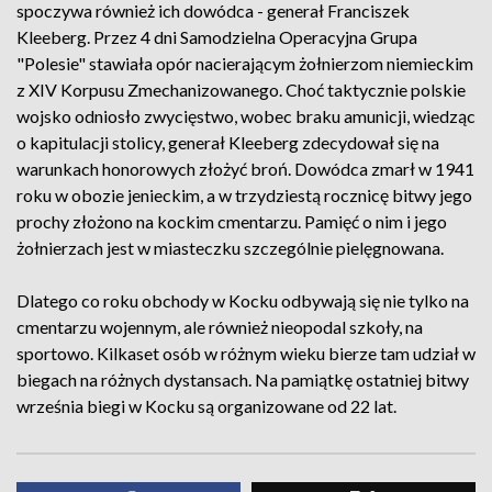
spoczywa również ich dowódca - generał Franciszek
Kleeberg. Przez 4 dni Samodzielna Operacyjna Grupa
"Polesie" stawiała opór nacierającym żołnierzom niemieckim
z XIV Korpusu Zmechanizowanego. Choć taktycznie polskie
wojsko odniosło zwycięstwo, wobec braku amunicji, wiedząc
o kapitulacji stolicy, generał Kleeberg zdecydował się na
warunkach honorowych złożyć broń. Dowódca zmarł w 1941
roku w obozie jenieckim, a w trzydziestą rocznicę bitwy jego
prochy złożono na kockim cmentarzu. Pamięć o nim i jego
żołnierzach jest w miasteczku szczególnie pielęgnowana.
Dlatego co roku obchody w Kocku odbywają się nie tylko na
cmentarzu wojennym, ale również nieopodal szkoły, na
sportowo. Kilkaset osób w różnym wieku bierze tam udział w
biegach na różnych dystansach. Na pamiątkę ostatniej bitwy
września biegi w Kocku są organizowane od 22 lat.