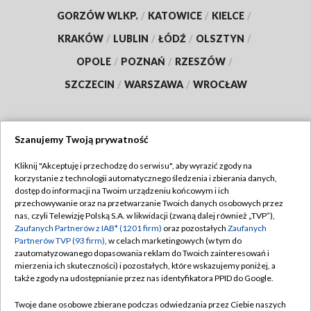
GORZÓW WLKP.
/
KATOWICE
/
KIELCE
/
KRAKÓW
/
LUBLIN
/
ŁÓDŹ
/
OLSZTYN
/
OPOLE
/
POZNAŃ
/
RZESZÓW
/
SZCZECIN
/
WARSZAWA
/
WROCŁAW
Szanujemy Twoją prywatność
Dołącz do nas:
Kliknij "Akceptuję i przechodzę do serwisu", aby wyrazić zgody na
korzystanie z technologii automatycznego śledzenia i zbierania danych,
TVP
dostęp do informacji na Twoim urządzeniu końcowym i ich
Abonament TVP
przechowywanie oraz na przetwarzanie Twoich danych osobowych przez
Regulamin TVP
nas, czyli Telewizję Polską S.A. w likwidacji (zwaną dalej również „TVP”),
Emisja w TVP
Polityka prywatności
Zaufanych Partnerów z IAB* (1201 firm)
oraz pozostałych
Zaufanych
Partnerów TVP (93 firm)
, w celach marketingowych (w tym do
Centrum informacji TVP
Moje zgody
zautomatyzowanego dopasowania reklam do Twoich zainteresowań i
mierzenia ich skuteczności) i pozostałych, które wskazujemy poniżej, a
Naziemna Telewizja Cyfrowa
Pomoc
także zgody na udostępnianie przez nas identyfikatora PPID do Google.
Sklep TVP
Biuro reklamy
Twoje dane osobowe zbierane podczas odwiedzania przez Ciebie naszych