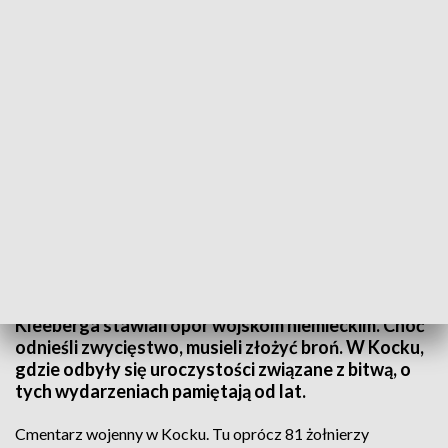
Ostatnia bitwa
To była ostatnia bitwa Samodzielnej Grupy
Operacyjnej Polesie i ostatnia bitwa kampanii
wrześniowej stoczona przez regularne wojsko.
Przez 4 dni żołnierze generała Franciszka
Kleeberga stawiali opór wojskom niemieckim. Choć
odnieśli zwycięstwo, musieli złożyć broń. W Kocku,
gdzie odbyły się uroczystości związane z bitwą, o
tych wydarzeniach pamiętają od lat.
Cmentarz wojenny w Kocku. Tu oprócz 81 żołnierzy