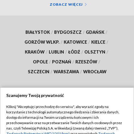
ZOBACZ WIĘCEJ
BIAŁYSTOK
/
BYDGOSZCZ
/
GDAŃSK
/
GORZÓW WLKP.
/
KATOWICE
/
KIELCE
/
KRAKÓW
/
LUBLIN
/
ŁÓDŹ
/
OLSZTYN
/
OPOLE
/
POZNAŃ
/
RZESZÓW
/
SZCZECIN
/
WARSZAWA
/
WROCŁAW
Szanujemy Twoją prywatność
Dołącz do nas:
Kliknij "Akceptuję i przechodzę do serwisu", aby wyrazić zgody na
korzystanie z technologii automatycznego śledzenia i zbierania danych,
TVP
dostęp do informacji na Twoim urządzeniu końcowym i ich
Abonament TVP
przechowywanie oraz na przetwarzanie Twoich danych osobowych przez
Regulamin TVP
nas, czyli Telewizję Polską S.A. w likwidacji (zwaną dalej również „TVP”),
Emisja w TVP
Zaufanych Partnerów z IAB* (1201 firm)
oraz pozostałych
Zaufanych