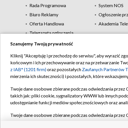
Rada Programowa
System NOS
Biuro Reklamy
Ogłoszenie pr
Oferta Handlowa
Akademia Tele
Telegazeta ogłoszenia
Szanujemy Twoją prywatność
Regulamin TVP
Kliknij "Akceptuję i przechodzę do serwisu", aby wyrazić zg
końcowym i ich przechowywanie oraz na przetwarzanie Twoich
z IAB* (1201 firm)
oraz pozostałych
Zaufanych Partnerów T
mierzenia ich skuteczności) i pozostałych, które wskazujemy
Twoje dane osobowe zbierane podczas odwiedzania przez 
takich jak: pliki cookie, sygnalizatory WWW lub innych pod
udostępnianie funkcji mediów społecznościowych oraz anali
Twoje dane osobowe zbierane podczas odwiedzania przez 
plików cookie, informacje o Twoich wyszukiwaniach w serwi