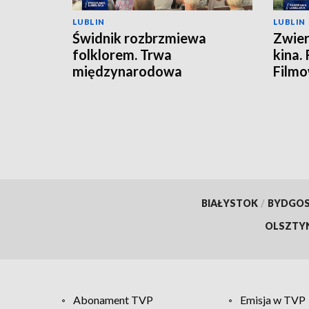
LUBLIN
LUBLIN
Świdnik rozbrzmiewa
Zwier
folklorem. Trwa
kina.
międzynarodowa
Film
FOLKLORIADA
BIAŁYSTOK
/
BYDGO
OLSZTY
Abonament TVP
Emisja w TVP