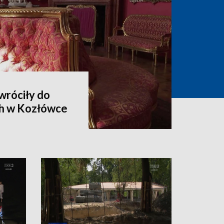
wróciły do
h w Kozłówce