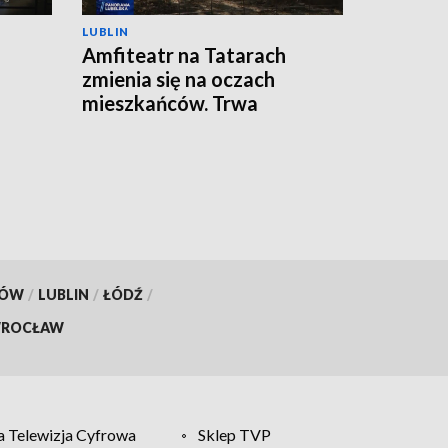
LUBLIN
Amfiteatr na Tatarach
zmienia się na oczach
mieszkańców. Trwa
przebudowa
KÓW
/
LUBLIN
/
ŁÓDŹ
/
ROCŁAW
 Telewizja Cyfrowa
Sklep TVP