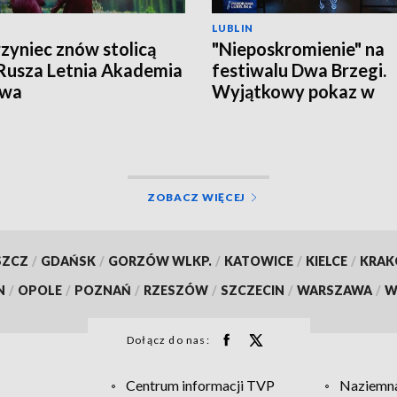
LUBLIN
zyniec znów stolicą
"Nieposkromienie" na
 Rusza Letnia Akademia
festiwalu Dwa Brzegi.
owa
Wyjątkowy pokaz w
Kazimierzu Dolnym
ZOBACZ WIĘCEJ
SZCZ
/
GDAŃSK
/
GORZÓW WLKP.
/
KATOWICE
/
KIELCE
/
KRA
N
/
OPOLE
/
POZNAŃ
/
RZESZÓW
/
SZCZECIN
/
WARSZAWA
/
W
Dołącz do nas:
Centrum informacji TVP
Naziemna