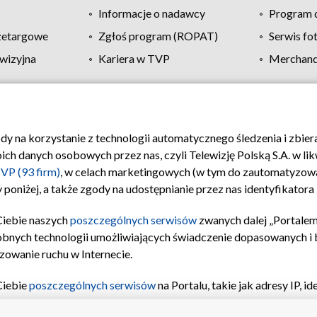
Informacje o nadawcy
Program d
zetargowe
Zgłoś program (ROPAT)
Serwis fo
wizyjna
Kariera w TVP
Merchandi
Polityka prywatności
Moje zgody
Pomoc
Biuro re
ody na korzystanie z technologii automatycznego śledzenia i zbie
 danych osobowych przez nas, czyli Telewizję Polską S.A. w likw
VP (93 firm)
, w celach marketingowych (w tym do zautomatyzow
 poniżej, a także zgody na udostępnianie przez nas identyfikator
Ciebie naszych
poszczególnych serwisów
zwanych dalej „Portalem
obnych technologii umożliwiających świadczenie dopasowanych i be
zowanie ruchu w Internecie.
Ciebie
poszczególnych serwisów
na Portalu, takie jak adresy IP, 
sach Portalu czy historia odwiedzin będą przetwarzane przez TV