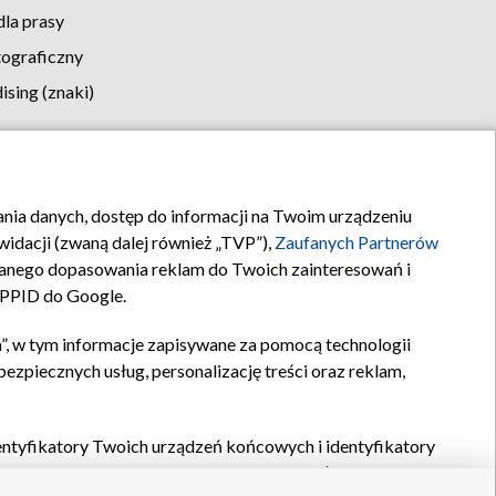
la prasy
tograficzny
sing (znaki)
klamy
Kontakt
rania danych, dostęp do informacji na Twoim urządzeniu
idacji (zwaną dalej również „TVP”),
Zaufanych Partnerów
anego dopasowania reklam do Twoich zainteresowań i
a PPID do Google.
”, w tym informacje zapisywane za pomocą technologii
zpiecznych usług, personalizację treści oraz reklam,
identyfikatory Twoich urządzeń końcowych i identyfikatory
P,
Zaufanych Partnerów z IAB
oraz pozostałych
Zaufanych