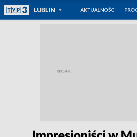
POWRÓT DO
LUBLIN
AKTUALNOŚCI
PRO
TVP REGIONY
Impresjoniści w 