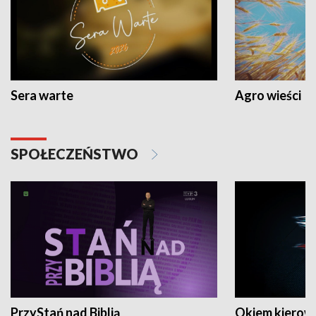
Sera warte
Agro wieści
SPOŁECZEŃSTWO
PrzyStań nad Biblią
Okiem kierow