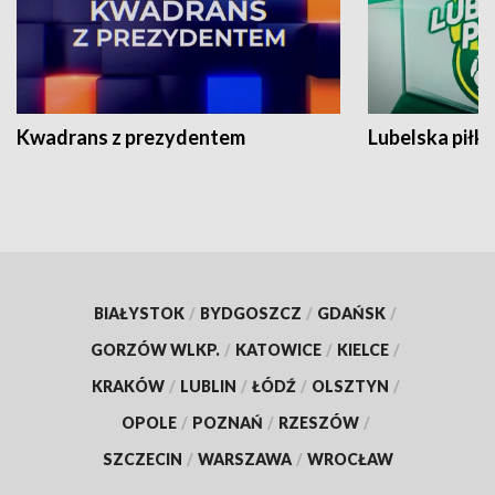
Kwadrans z prezydentem
Lubelska piłk
BIAŁYSTOK
/
BYDGOSZCZ
/
GDAŃSK
/
GORZÓW WLKP.
/
KATOWICE
/
KIELCE
/
KRAKÓW
/
LUBLIN
/
ŁÓDŹ
/
OLSZTYN
/
OPOLE
/
POZNAŃ
/
RZESZÓW
/
SZCZECIN
/
WARSZAWA
/
WROCŁAW