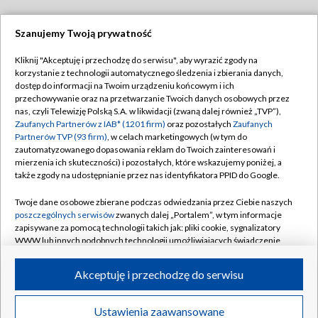
Szanujemy Twoją prywatność
Dołącz do nas:
Kliknij "Akceptuję i przechodzę do serwisu", aby wyrazić zgody na
korzystanie z technologii automatycznego śledzenia i zbierania danych,
TVP
dostęp do informacji na Twoim urządzeniu końcowym i ich
Abonament TVP
przechowywanie oraz na przetwarzanie Twoich danych osobowych przez
Regulamin TVP
nas, czyli Telewizję Polską S.A. w likwidacji (zwaną dalej również „TVP”),
Emisja w TVP
Polityka prywatności
Zaufanych Partnerów z IAB* (1201 firm)
oraz pozostałych
Zaufanych
Partnerów TVP (93 firm)
, w celach marketingowych (w tym do
Centrum informacji TVP
Moje zgody
zautomatyzowanego dopasowania reklam do Twoich zainteresowań i
mierzenia ich skuteczności) i pozostałych, które wskazujemy poniżej, a
Naziemna Telewizja Cyfrowa
Pomoc
także zgody na udostępnianie przez nas identyfikatora PPID do Google.
Sklep TVP
Biuro reklamy
Twoje dane osobowe zbierane podczas odwiedzania przez Ciebie naszych
Rada Programowa
Kontakt
poszczególnych serwisów
zwanych dalej „Portalem”, w tym informacje
zapisywane za pomocą technologii takich jak: pliki cookie, sygnalizatory
System NOS
WWW lub innych podobnych technologii umożliwiających świadczenie
dopasowanych i bezpiecznych usług, personalizację treści oraz reklam,
Informacje o nadawcy
Kanały
udostępnianie funkcji mediów społecznościowych oraz analizowanie
Akceptuję i przechodzę do serwisu
ruchu w Internecie.
Program dla prasy
©2026 Telewizja Polska S.A. w likwidacji
Biuro Reklamy
Twoje dane osobowe zbierane podczas odwiedzania przez Ciebie
Ustawienia zaawansowane