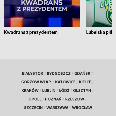
Kwadrans z prezydentem
Lubelska piłk
BIAŁYSTOK
/
BYDGOSZCZ
/
GDAŃSK
/
GORZÓW WLKP.
/
KATOWICE
/
KIELCE
/
KRAKÓW
/
LUBLIN
/
ŁÓDŹ
/
OLSZTYN
/
OPOLE
/
POZNAŃ
/
RZESZÓW
/
SZCZECIN
/
WARSZAWA
/
WROCŁAW