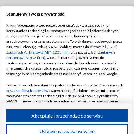
Szanujemy Twoją prywatność
Dołącz do nas:
Kliknij "Akceptuję i przechodzę do serwisu", aby wyrazić zgody na
korzystanie z technologii automatycznego śledzenia i zbierania danych,
TVP
dostęp do informacji na Twoim urządzeniu końcowym i ich
Abonament TVP
przechowywanie oraz na przetwarzanie Twoich danych osobowych przez
Regulamin TVP
nas, czyli Telewizję Polską S.A. w likwidacji (zwaną dalej również „TVP”),
Emisja w TVP
Polityka prywatności
Zaufanych Partnerów z IAB* (1201 firm)
oraz pozostałych
Zaufanych
Partnerów TVP (93 firm)
, w celach marketingowych (w tym do
Centrum informacji TVP
Moje zgody
zautomatyzowanego dopasowania reklam do Twoich zainteresowań i
mierzenia ich skuteczności) i pozostałych, które wskazujemy poniżej, a
Naziemna Telewizja Cyfrowa
Pomoc
także zgody na udostępnianie przez nas identyfikatora PPID do Google.
Sklep TVP
Biuro reklamy
Twoje dane osobowe zbierane podczas odwiedzania przez Ciebie naszych
Rada Programowa
Kontakt
poszczególnych serwisów
zwanych dalej „Portalem”, w tym informacje
zapisywane za pomocą technologii takich jak: pliki cookie, sygnalizatory
System NOS
WWW lub innych podobnych technologii umożliwiających świadczenie
dopasowanych i bezpiecznych usług, personalizację treści oraz reklam,
Informacje o nadawcy
Kanały
udostępnianie funkcji mediów społecznościowych oraz analizowanie
Akceptuję i przechodzę do serwisu
ruchu w Internecie.
Program dla prasy
©2026 Telewizja Polska S.A. w likwidacji
Biuro Reklamy
Twoje dane osobowe zbierane podczas odwiedzania przez Ciebie
Ustawienia zaawansowane