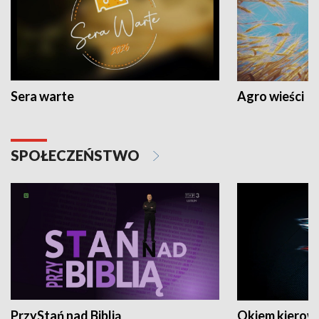
Sera warte
Agro wieści
SPOŁECZEŃSTWO
PrzyStań nad Biblią
Okiem kierow