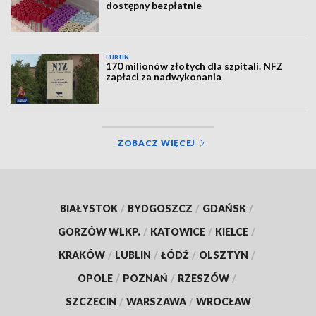
dostępny bezpłatnie
LUBLIN
170 milionów złotych dla szpitali. NFZ
zapłaci za nadwykonania
ZOBACZ WIĘCEJ
BIAŁYSTOK
/
BYDGOSZCZ
/
GDAŃSK
/
GORZÓW WLKP.
/
KATOWICE
/
KIELCE
/
KRAKÓW
/
LUBLIN
/
ŁÓDŹ
/
OLSZTYN
/
OPOLE
/
POZNAŃ
/
RZESZÓW
/
SZCZECIN
/
WARSZAWA
/
WROCŁAW