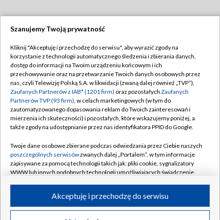
Szanujemy Twoją prywatność
Dołącz do nas:
Kliknij "Akceptuję i przechodzę do serwisu", aby wyrazić zgody na
korzystanie z technologii automatycznego śledzenia i zbierania danych,
TVP
dostęp do informacji na Twoim urządzeniu końcowym i ich
Abonament TVP
przechowywanie oraz na przetwarzanie Twoich danych osobowych przez
Regulamin TVP
nas, czyli Telewizję Polską S.A. w likwidacji (zwaną dalej również „TVP”),
Emisja w TVP
Polityka prywatności
Zaufanych Partnerów z IAB* (1201 firm)
oraz pozostałych
Zaufanych
Partnerów TVP (93 firm)
, w celach marketingowych (w tym do
Centrum informacji TVP
Moje zgody
zautomatyzowanego dopasowania reklam do Twoich zainteresowań i
mierzenia ich skuteczności) i pozostałych, które wskazujemy poniżej, a
Naziemna Telewizja Cyfrowa
Pomoc
także zgody na udostępnianie przez nas identyfikatora PPID do Google.
Sklep TVP
Biuro reklamy
Twoje dane osobowe zbierane podczas odwiedzania przez Ciebie naszych
Rada Programowa
Kontakt
poszczególnych serwisów
zwanych dalej „Portalem”, w tym informacje
zapisywane za pomocą technologii takich jak: pliki cookie, sygnalizatory
System NOS
WWW lub innych podobnych technologii umożliwiających świadczenie
dopasowanych i bezpiecznych usług, personalizację treści oraz reklam,
Informacje o nadawcy
Kanały
udostępnianie funkcji mediów społecznościowych oraz analizowanie
Akceptuję i przechodzę do serwisu
ruchu w Internecie.
Program dla prasy
©2026 Telewizja Polska S.A. w likwidacji
Biuro Reklamy
Twoje dane osobowe zbierane podczas odwiedzania przez Ciebie