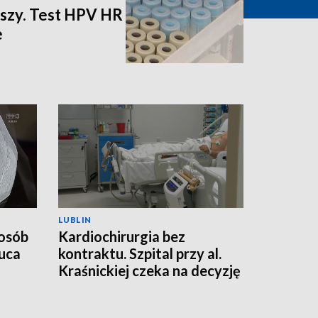
jszy. Test HPV HR
e
LUBLIN
 osób
Kardiochirurgia bez
uca
kontraktu. Szpital przy al.
Kraśnickiej czeka na decyzję
NFZ