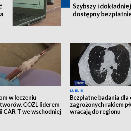
ć
Szybszy i dokładnie
na
dostępny bezpłatni
LUBLIN
om w leczeniu
Bezpłatne badania dla
tworów. COZL liderem
zagrożonych rakiem pł
ii CAR-T we wschodniej
wracają do regionu
e