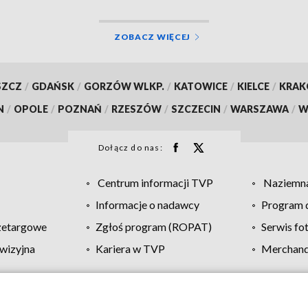
ZOBACZ WIĘCEJ
SZCZ
/
GDAŃSK
/
GORZÓW WLKP.
/
KATOWICE
/
KIELCE
/
KRA
N
/
OPOLE
/
POZNAŃ
/
RZESZÓW
/
SZCZECIN
/
WARSZAWA
/
W
Dołącz do nas:
Centrum informacji TVP
Naziemna
Informacje o nadawcy
Program d
zetargowe
Zgłoś program (ROPAT)
Serwis fo
wizyjna
Kariera w TVP
Merchandi