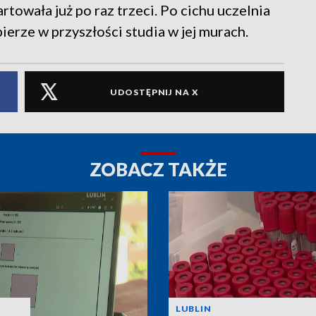
wała już po raz trzeci. Po cichu uczelnia
erze w przyszłości studia w jej murach.
UDOSTĘPNIJ NA X
ZOBACZ TAKŻE
LUBLIN