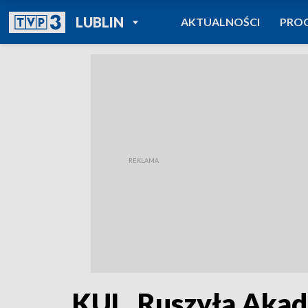
POWRÓT DO
LUBLIN
AKTUALNOŚCI
PRO
TVP REGIONY
KUL. Ruszyła Aka