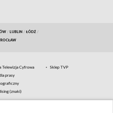
KÓW
/
LUBLIN
/
ŁÓDŹ
/
ROCŁAW
 Telewizja Cyfrowa
Sklep TVP
la prasy
tograficzny
sing (znaki)