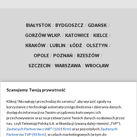
BIAŁYSTOK
/
BYDGOSZCZ
/
GDAŃSK
/
GORZÓW WLKP.
/
KATOWICE
/
KIELCE
/
KRAKÓW
/
LUBLIN
/
ŁÓDŹ
/
OLSZTYN
/
OPOLE
/
POZNAŃ
/
RZESZÓW
/
SZCZECIN
/
WARSZAWA
/
WROCŁAW
Szanujemy Twoją prywatność
Dołącz do nas:
Kliknij "Akceptuję i przechodzę do serwisu", aby wyrazić zgody na
korzystanie z technologii automatycznego śledzenia i zbierania danych,
TVP
dostęp do informacji na Twoim urządzeniu końcowym i ich
Abonament TVP
przechowywanie oraz na przetwarzanie Twoich danych osobowych przez
Regulamin TVP
nas, czyli Telewizję Polską S.A. w likwidacji (zwaną dalej również „TVP”),
Emisja w TVP
Polityka prywatności
Zaufanych Partnerów z IAB* (1201 firm)
oraz pozostałych
Zaufanych
Partnerów TVP (93 firm)
, w celach marketingowych (w tym do