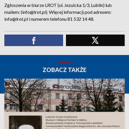
Zgłoszenia w biurze LROT (ul. Jezuicka 1/3, Lublin) lub
mailem: (info@lrot.pl). Więcej informacji pod adresem:
info@lrot.pl i numerem telefonu 81 532 14 48.
ZOBACZ TAKŻE