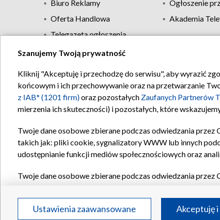
Biuro Reklamy
Ogłoszenie pr
Oferta Handlowa
Akademia Tele
Telegazeta ogłoszenia
Szanujemy Twoją prywatność
Regulamin TVP
Kliknij "Akceptuję i przechodzę do serwisu", aby wyrazić zg
końcowym i ich przechowywanie oraz na przetwarzanie Twoich
z IAB* (1201 firm)
oraz pozostałych
Zaufanych Partnerów T
mierzenia ich skuteczności) i pozostałych, które wskazujemy
Twoje dane osobowe zbierane podczas odwiedzania przez 
takich jak: pliki cookie, sygnalizatory WWW lub innych pod
udostępnianie funkcji mediów społecznościowych oraz anali
Twoje dane osobowe zbierane podczas odwiedzania przez 
plików cookie, informacje o Twoich wyszukiwaniach w serwi
Partnerów TVP
dla realizacji następujących celów i funkc
Ustawienia zaawansowane
Akceptuję i
reklam, tworzenia profilu spersonalizowanych reklam, tworz