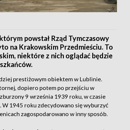
w którym powstał Rząd Tymczasowy
ryto na Krakowskim Przedmieściu. To
skim, niektóre z nich oglądać będzie
eszkańców.
dziej prestiżowym obiektem w Lublinie.
tornej, dopiero potem po przejściu w
ł zburzony 9 września 1939 roku, w czasie
. W 1945 roku zdecydowano się wyburzyć
ienicach zagospodarowano w inny sposób.