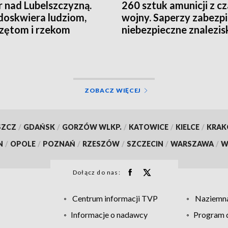
 nad Lubelszczyzną.
260 sztuk amunicji z c
doskwiera ludziom,
wojny. Saperzy zabezpi
zętom i rzekom
niebezpieczne znalezis
ZOBACZ WIĘCEJ
SZCZ
/
GDAŃSK
/
GORZÓW WLKP.
/
KATOWICE
/
KIELCE
/
KRA
N
/
OPOLE
/
POZNAŃ
/
RZESZÓW
/
SZCZECIN
/
WARSZAWA
/
W
Dołącz do nas:
Centrum informacji TVP
Naziemna
Informacje o nadawcy
Program d