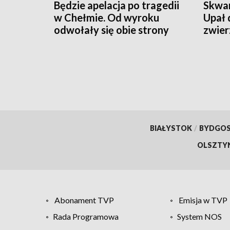
Będzie apelacja po tragedii
Skwar
w Chełmie. Od wyroku
Upał 
odwołały się obie strony
zwier
BIAŁYSTOK
/
BYDGO
OLSZTY
Abonament TVP
Emisja w TVP
Rada Programowa
System NOS