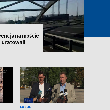
encja na moście
i uratowali
LUBLIN