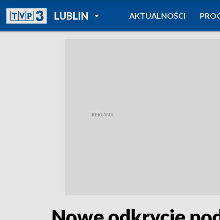
POWRÓT DO
LUBLIN
AKTUALNOŚCI
PRO
TVP REGIONY
Nowe odkrycie pod