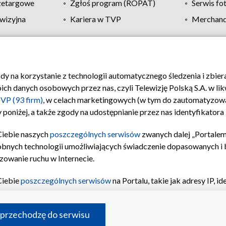
zetargowe
Zgłoś program (ROPAT)
Serwis fo
wizyjna
Kariera w TVP
Merchandi
Polityka prywatności
Moje zgody
Pomoc
Biuro re
ody na korzystanie z technologii automatycznego śledzenia i zbie
 danych osobowych przez nas, czyli Telewizję Polską S.A. w likw
VP (93 firm)
, w celach marketingowych (w tym do zautomatyzow
 poniżej, a także zgody na udostępnianie przez nas identyfikator
Ciebie naszych
poszczególnych serwisów
zwanych dalej „Portalem
obnych technologii umożliwiających świadczenie dopasowanych i be
zowanie ruchu w Internecie.
Ciebie
poszczególnych serwisów
na Portalu, takie jak adresy IP, 
sach Portalu czy historia odwiedzin będą przetwarzane przez TV
ji: przechowywania informacji na urządzeniu lub dostęp do nich,
©2026 Telewizja Polska S.A. w likwidacji
 przechodzę do serwisu
enia profilu spersonalizowanych treści, wyboru spersonalizowany