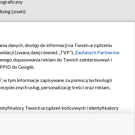
tograficzny
sing (znaki)
klamy
Kontakt
rania danych, dostęp do informacji na Twoim urządzeniu
idacji (zwaną dalej również „TVP”),
Zaufanych Partnerów
anego dopasowania reklam do Twoich zainteresowań i
a PPID do Google.
”, w tym informacje zapisywane za pomocą technologii
zpiecznych usług, personalizację treści oraz reklam,
identyfikatory Twoich urządzeń końcowych i identyfikatory
P,
Zaufanych Partnerów z IAB
oraz pozostałych
Zaufanych
 wyboru podstawowych reklam, wyboru spersonalizowanych
ch treści, pomiaru wydajności reklam, pomiaru wydajności