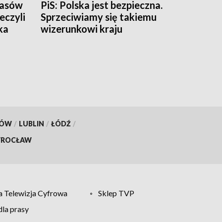
zasów
PiS: Polska jest bezpieczna.
eczyli
Sprzeciwiamy się takiemu
ka
wizerunkowi kraju
KÓW
/
LUBLIN
/
ŁÓDŹ
/
ROCŁAW
 Telewizja Cyfrowa
Sklep TVP
la prasy