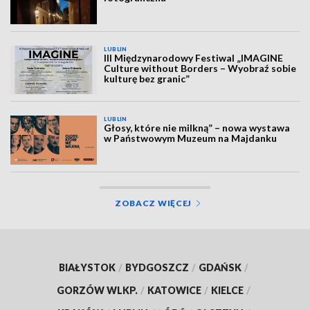
LUBLIN
III Międzynarodowy Festiwal „IMAGINE
Culture without Borders – Wyobraź sobie
kulturę bez granic”
LUBLIN
Głosy, które nie milkną” – nowa wystawa
w Państwowym Muzeum na Majdanku
ZOBACZ WIĘCEJ
BIAŁYSTOK
/
BYDGOSZCZ
/
GDAŃSK
/
GORZÓW WLKP.
/
KATOWICE
/
KIELCE
/