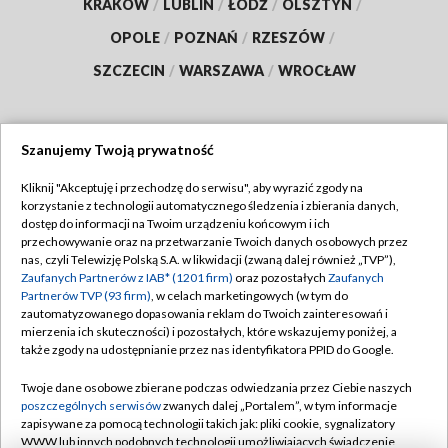
KRAKÓW
/
LUBLIN
/
ŁÓDŹ
/
OLSZTYN
/
OPOLE
/
POZNAŃ
/
RZESZÓW
/
SZCZECIN
/
WARSZAWA
/
WROCŁAW
Szanujemy Twoją prywatność
Dołącz do nas:
Kliknij "Akceptuję i przechodzę do serwisu", aby wyrazić zgody na
korzystanie z technologii automatycznego śledzenia i zbierania danych,
TVP
dostęp do informacji na Twoim urządzeniu końcowym i ich
Abonament TVP
przechowywanie oraz na przetwarzanie Twoich danych osobowych przez
Regulamin TVP
nas, czyli Telewizję Polską S.A. w likwidacji (zwaną dalej również „TVP”),
Emisja w TVP
Polityka prywatności
Zaufanych Partnerów z IAB* (1201 firm)
oraz pozostałych
Zaufanych
Partnerów TVP (93 firm)
, w celach marketingowych (w tym do
Centrum informacji TVP
Moje zgody
zautomatyzowanego dopasowania reklam do Twoich zainteresowań i
mierzenia ich skuteczności) i pozostałych, które wskazujemy poniżej, a
Naziemna Telewizja Cyfrowa
Pomoc
także zgody na udostępnianie przez nas identyfikatora PPID do Google.
Sklep TVP
Biuro reklamy
Twoje dane osobowe zbierane podczas odwiedzania przez Ciebie naszych
Rada Programowa
Kontakt
poszczególnych serwisów
zwanych dalej „Portalem”, w tym informacje
zapisywane za pomocą technologii takich jak: pliki cookie, sygnalizatory
System NOS
WWW lub innych podobnych technologii umożliwiających świadczenie