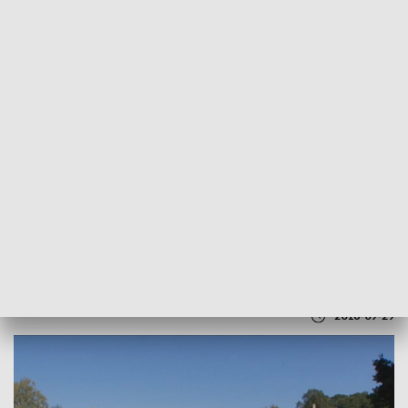
POWRÓT DO
LUBLIN
TVP REGIONY
Roztoczańskie Impresje i Nostalgie
2016-09-29