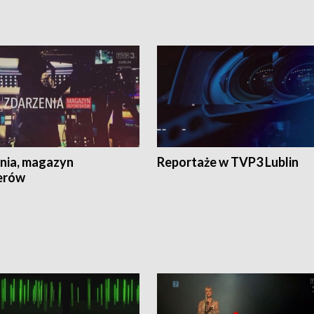
nia, magazyn
Reportaże w TVP3 Lublin
erów