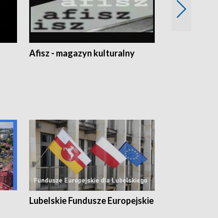
Afisz - magazyn kulturalny
Zobacz, co s
Lubelskie Fundusze Europejskie