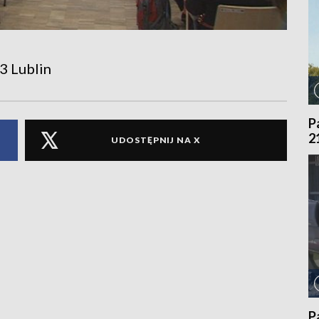
3 Lublin
P
2
UDOSTĘPNIJ NA X
P