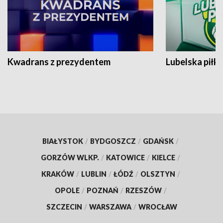
Kwadrans z prezydentem
Lubelska piłk
BIAŁYSTOK
/
BYDGOSZCZ
/
GDAŃSK
/
GORZÓW WLKP.
/
KATOWICE
/
KIELCE
/
KRAKÓW
/
LUBLIN
/
ŁÓDŹ
/
OLSZTYN
/
OPOLE
/
POZNAŃ
/
RZESZÓW
/
SZCZECIN
/
WARSZAWA
/
WROCŁAW