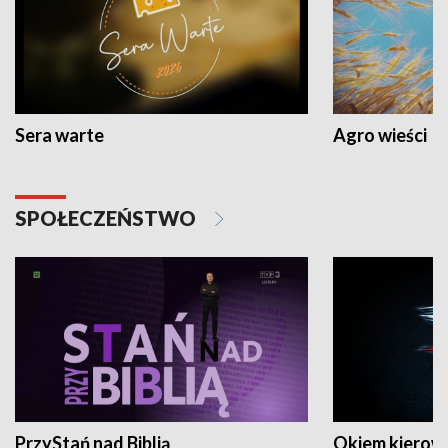
Sera warte
Agro wieści
SPOŁECZEŃSTWO
PrzyStań nad Biblią
Okiem kierow