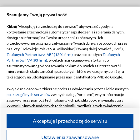
Szanujemy Twoją prywatność
Dołącz do nas:
Kliknij "Akceptuję i przechodzę do serwisu", aby wyrazić zgody na
korzystanie z technologii automatycznego śledzenia i zbierania danych,
TVP
dostęp do informacji na Twoim urządzeniu końcowym i ich
Abonament TVP
przechowywanie oraz na przetwarzanie Twoich danych osobowych przez
Regulamin TVP
nas, czyli Telewizję Polską S.A. w likwidacji (zwaną dalej również „TVP”),
Emisja w TVP
Polityka prywatności
Zaufanych Partnerów z IAB* (1201 firm)
oraz pozostałych
Zaufanych
Partnerów TVP (93 firm)
, w celach marketingowych (w tym do
Centrum informacji TVP
Moje zgody
zautomatyzowanego dopasowania reklam do Twoich zainteresowań i
mierzenia ich skuteczności) i pozostałych, które wskazujemy poniżej, a
Naziemna Telewizja Cyfrowa
Pomoc
także zgody na udostępnianie przez nas identyfikatora PPID do Google.
Sklep TVP
Biuro reklamy
Twoje dane osobowe zbierane podczas odwiedzania przez Ciebie naszych
Rada Programowa
Kontakt
poszczególnych serwisów
zwanych dalej „Portalem”, w tym informacje
zapisywane za pomocą technologii takich jak: pliki cookie, sygnalizatory
System NOS
WWW lub innych podobnych technologii umożliwiających świadczenie
dopasowanych i bezpiecznych usług, personalizację treści oraz reklam,
Informacje o nadawcy
Kanały
udostępnianie funkcji mediów społecznościowych oraz analizowanie
Akceptuję i przechodzę do serwisu
ruchu w Internecie.
Program dla prasy
©2026 Telewizja Polska S.A. w likwidacji
Biuro Reklamy
Twoje dane osobowe zbierane podczas odwiedzania przez Ciebie
Ustawienia zaawansowane