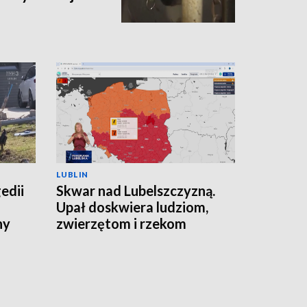
LUBLIN
edii
Skwar nad Lubelszczyzną.
Upał doskwiera ludziom,
ny
zwierzętom i rzekom