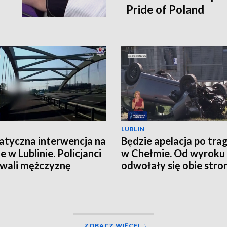
Pride of Poland
LUBLIN
tyczna interwencja na
Będzie apelacja po trag
e w Lublinie. Policjanci
w Chełmie. Od wyroku
wali mężczyznę
odwołały się obie stro
ZOBACZ WIĘCEJ