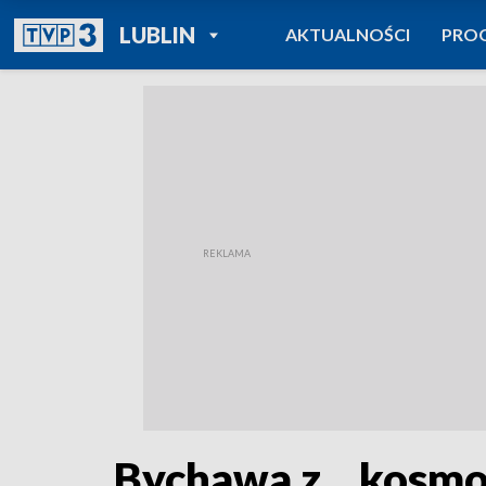
POWRÓT DO
LUBLIN
AKTUALNOŚCI
PRO
TVP REGIONY
Bychawa z... kosmo