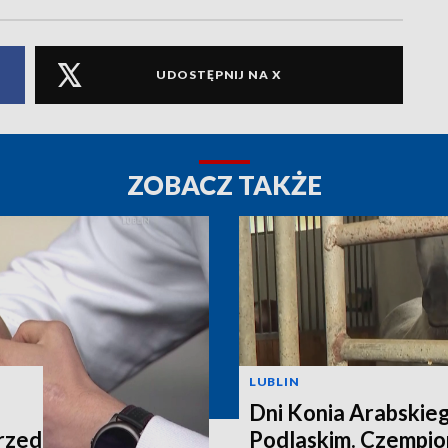
UDOSTĘPNIJ NA X
ZOBACZ TAKŻE
LUBLIN
Dni Konia Arabskie
rzed
Podlaskim. Czempion