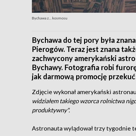
Bychawa z... kosmosu
Bychawa do tej pory była znana
Pierogów. Teraz jest znana takż
zachwycony amerykański astron
Bychawy. Fotografia robi furorę
jak darmową promocję przekuć 
Zdjęcie wykonał amerykański astronauta
widziałem takiego wzorca rolnictwa nigd
produktywny".
Astronauta wylądował trzy tygodnie t