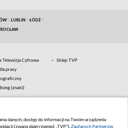
KÓW
/
LUBLIN
/
ŁÓDŹ
/
ROCŁAW
 Telewizja Cyfrowa
Sklep TVP
la prasy
tograficzny
sing (znaki)
klamy
Kontakt
rania danych, dostęp do informacji na Twoim urządzeniu
idacji (zwaną dalej również „TVP”),
Zaufanych Partnerów