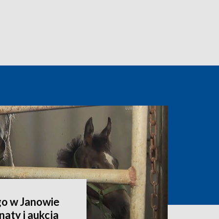
go w Janowie
aty i aukcja