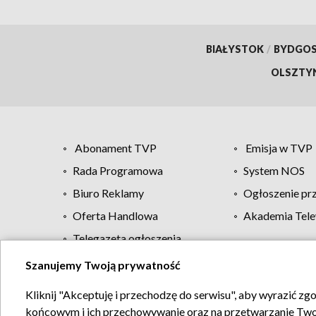
BIAŁYSTOK
/
BYDGO
OLSZTY
Abonament TVP
Emisja w TVP
Rada Programowa
System NOS
Biuro Reklamy
Ogłoszenie pr
Oferta Handlowa
Akademia Tele
Telegazeta ogłoszenia
Szanujemy Twoją prywatność
Regulamin TVP
Kliknij "Akceptuję i przechodzę do serwisu", aby wyrazić zg
końcowym i ich przechowywanie oraz na przetwarzanie Twoich