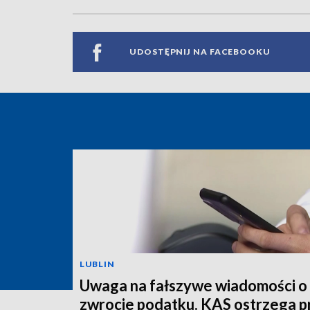
UDOSTĘPNIJ NA FACEBOOKU
LUBLIN
Uwaga na fałszywe wiadomości o
zwrocie podatku. KAS ostrzega p