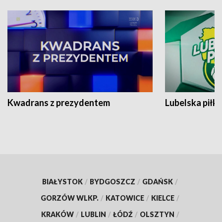
Kwadrans z prezydentem
Lubelska piłk
BIAŁYSTOK
/
BYDGOSZCZ
/
GDAŃSK
/
GORZÓW WLKP.
/
KATOWICE
/
KIELCE
/
KRAKÓW
/
LUBLIN
/
ŁÓDŹ
/
OLSZTYN
/