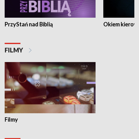
PrzyStań nad Biblią
Okiem kierow
FILMY
Filmy