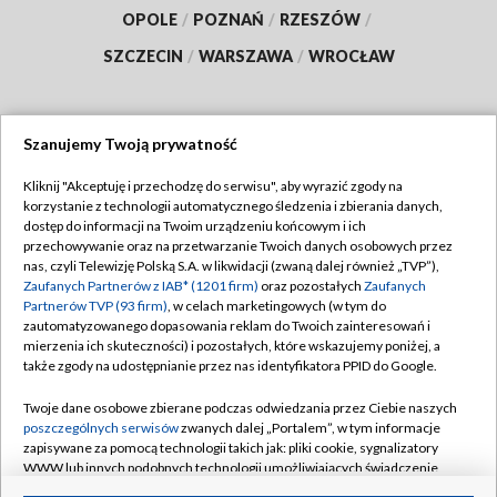
OPOLE
/
POZNAŃ
/
RZESZÓW
/
SZCZECIN
/
WARSZAWA
/
WROCŁAW
Szanujemy Twoją prywatność
Dołącz do nas:
Kliknij "Akceptuję i przechodzę do serwisu", aby wyrazić zgody na
korzystanie z technologii automatycznego śledzenia i zbierania danych,
TVP
dostęp do informacji na Twoim urządzeniu końcowym i ich
Abonament TVP
przechowywanie oraz na przetwarzanie Twoich danych osobowych przez
Regulamin TVP
nas, czyli Telewizję Polską S.A. w likwidacji (zwaną dalej również „TVP”),
Emisja w TVP
Polityka prywatności
Zaufanych Partnerów z IAB* (1201 firm)
oraz pozostałych
Zaufanych
Partnerów TVP (93 firm)
, w celach marketingowych (w tym do
Centrum informacji TVP
Moje zgody
zautomatyzowanego dopasowania reklam do Twoich zainteresowań i
mierzenia ich skuteczności) i pozostałych, które wskazujemy poniżej, a
Naziemna Telewizja Cyfrowa
Pomoc
także zgody na udostępnianie przez nas identyfikatora PPID do Google.
Sklep TVP
Biuro reklamy
Twoje dane osobowe zbierane podczas odwiedzania przez Ciebie naszych
Rada Programowa
Kontakt
poszczególnych serwisów
zwanych dalej „Portalem”, w tym informacje
zapisywane za pomocą technologii takich jak: pliki cookie, sygnalizatory
System NOS
WWW lub innych podobnych technologii umożliwiających świadczenie
dopasowanych i bezpiecznych usług, personalizację treści oraz reklam,
Informacje o nadawcy