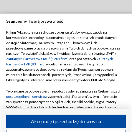
Szanujemy Twoją prywatność
Dołącz do nas:
Kliknij "Akceptuję i przechodzę do serwisu", aby wyrazić zgody na
korzystanie z technologii automatycznego śledzenia i zbierania danych,
TVP
dostęp do informacji na Twoim urządzeniu końcowym i ich
Abonament TVP
przechowywanie oraz na przetwarzanie Twoich danych osobowych przez
Regulamin TVP
nas, czyli Telewizję Polską S.A. w likwidacji (zwaną dalej również „TVP”),
Emisja w TVP
Polityka prywatności
Zaufanych Partnerów z IAB* (1201 firm)
oraz pozostałych
Zaufanych
Partnerów TVP (93 firm)
, w celach marketingowych (w tym do
Centrum informacji TVP
Moje zgody
zautomatyzowanego dopasowania reklam do Twoich zainteresowań i
mierzenia ich skuteczności) i pozostałych, które wskazujemy poniżej, a
Naziemna Telewizja Cyfrowa
Pomoc
także zgody na udostępnianie przez nas identyfikatora PPID do Google.
Sklep TVP
Biuro reklamy
Twoje dane osobowe zbierane podczas odwiedzania przez Ciebie naszych
Rada Programowa
Kontakt
poszczególnych serwisów
zwanych dalej „Portalem”, w tym informacje
zapisywane za pomocą technologii takich jak: pliki cookie, sygnalizatory
System NOS
WWW lub innych podobnych technologii umożliwiających świadczenie
dopasowanych i bezpiecznych usług, personalizację treści oraz reklam,
Informacje o nadawcy
Kanały
udostępnianie funkcji mediów społecznościowych oraz analizowanie
Akceptuję i przechodzę do serwisu
ruchu w Internecie.
Program dla prasy
©2026 Telewizja Polska S.A. w likwidacji