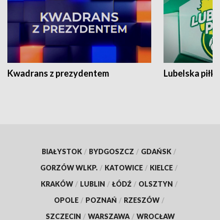
Kwadrans z prezydentem
Lubelska piłk
BIAŁYSTOK
/
BYDGOSZCZ
/
GDAŃSK
/
GORZÓW WLKP.
/
KATOWICE
/
KIELCE
/
KRAKÓW
/
LUBLIN
/
ŁÓDŹ
/
OLSZTYN
/
OPOLE
/
POZNAŃ
/
RZESZÓW
/
SZCZECIN
/
WARSZAWA
/
WROCŁAW