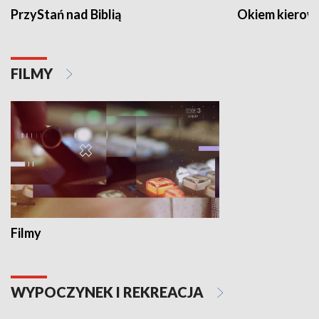
PrzyStań nad Biblią
Okiem kierow
FILMY
Filmy
WYPOCZYNEK I REKREACJA