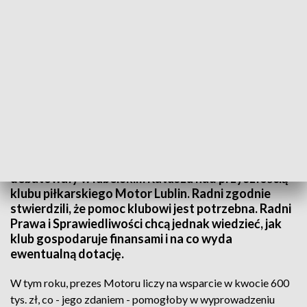
Co dalej z Motorem?
Połączone komisje sportu oraz budżetu
debatowały w lubelskim Ratuszu nad przyszłością
klubu piłkarskiego Motor Lublin. Radni zgodnie
stwierdzili, że pomoc klubowi jest potrzebna. Radni
Prawa i Sprawiedliwości chcą jednak wiedzieć, jak
klub gospodaruje finansami i na co wyda
ewentualną dotację.
W tym roku, prezes Motoru liczy na wsparcie w kwocie 600
tys. zł, co - jego zdaniem - pomogłoby w wyprowadzeniu