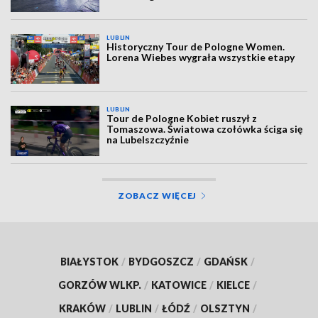
LUBLIN
Historyczny Tour de Pologne Women.
Lorena Wiebes wygrała wszystkie etapy
LUBLIN
Tour de Pologne Kobiet ruszył z
Tomaszowa. Światowa czołówka ściga się
na Lubelszczyźnie
ZOBACZ WIĘCEJ
BIAŁYSTOK
/
BYDGOSZCZ
/
GDAŃSK
/
GORZÓW WLKP.
/
KATOWICE
/
KIELCE
/
KRAKÓW
/
LUBLIN
/
ŁÓDŹ
/
OLSZTYN
/