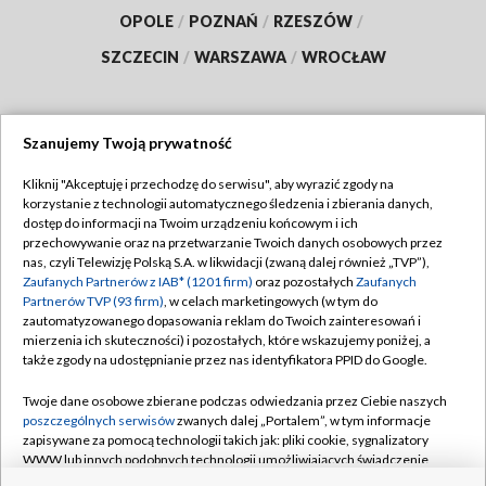
OPOLE
/
POZNAŃ
/
RZESZÓW
/
SZCZECIN
/
WARSZAWA
/
WROCŁAW
Szanujemy Twoją prywatność
Dołącz do nas:
Kliknij "Akceptuję i przechodzę do serwisu", aby wyrazić zgody na
korzystanie z technologii automatycznego śledzenia i zbierania danych,
TVP
dostęp do informacji na Twoim urządzeniu końcowym i ich
Abonament TVP
przechowywanie oraz na przetwarzanie Twoich danych osobowych przez
Regulamin TVP
nas, czyli Telewizję Polską S.A. w likwidacji (zwaną dalej również „TVP”),
Emisja w TVP
Polityka prywatności
Zaufanych Partnerów z IAB* (1201 firm)
oraz pozostałych
Zaufanych
Partnerów TVP (93 firm)
, w celach marketingowych (w tym do
Centrum informacji TVP
Moje zgody
zautomatyzowanego dopasowania reklam do Twoich zainteresowań i
mierzenia ich skuteczności) i pozostałych, które wskazujemy poniżej, a
Naziemna Telewizja Cyfrowa
Pomoc
także zgody na udostępnianie przez nas identyfikatora PPID do Google.
Sklep TVP
Biuro reklamy
Twoje dane osobowe zbierane podczas odwiedzania przez Ciebie naszych
Rada Programowa
Kontakt
poszczególnych serwisów
zwanych dalej „Portalem”, w tym informacje
zapisywane za pomocą technologii takich jak: pliki cookie, sygnalizatory
System NOS
WWW lub innych podobnych technologii umożliwiających świadczenie
dopasowanych i bezpiecznych usług, personalizację treści oraz reklam,