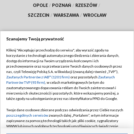
OPOLE
/
POZNAŃ
/
RZESZÓW
/
SZCZECIN
/
WARSZAWA
/
WROCŁAW
Szanujemy Twoją prywatność
Dołącz do nas:
Kliknij "Akceptuję i przechodzę do serwisu", aby wyrazić zgody na
korzystanie z technologii automatycznego śledzenia i zbierania danych,
TVP
dostęp do informacji na Twoim urządzeniu końcowym i ich
Abonament TVP
przechowywanie oraz na przetwarzanie Twoich danych osobowych przez
Regulamin TVP
nas, czyli Telewizję Polską S.A. w likwidacji (zwaną dalej również „TVP”),
Emisja w TVP
Polityka prywatności
Zaufanych Partnerów z IAB* (1201 firm)
oraz pozostałych
Zaufanych
Partnerów TVP (93 firm)
, w celach marketingowych (w tym do
Centrum informacji TVP
Moje zgody
zautomatyzowanego dopasowania reklam do Twoich zainteresowań i
mierzenia ich skuteczności) i pozostałych, które wskazujemy poniżej, a
Naziemna Telewizja Cyfrowa
Pomoc
także zgody na udostępnianie przez nas identyfikatora PPID do Google.
Sklep TVP
Biuro reklamy
Twoje dane osobowe zbierane podczas odwiedzania przez Ciebie naszych
Rada Programowa
Kontakt
poszczególnych serwisów
zwanych dalej „Portalem”, w tym informacje
zapisywane za pomocą technologii takich jak: pliki cookie, sygnalizatory
System NOS
WWW lub innych podobnych technologii umożliwiających świadczenie
dopasowanych i bezpiecznych usług, personalizację treści oraz reklam,
Informacje o nadawcy