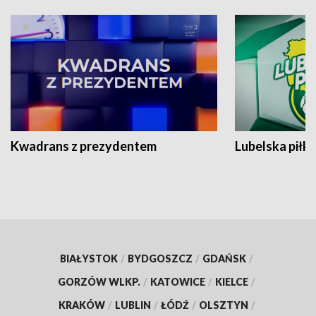
Kwadrans z prezydentem
Lubelska piłk
BIAŁYSTOK
/
BYDGOSZCZ
/
GDAŃSK
/
GORZÓW WLKP.
/
KATOWICE
/
KIELCE
/
KRAKÓW
/
LUBLIN
/
ŁÓDŹ
/
OLSZTYN
/