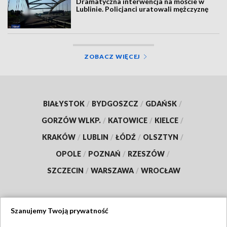
Dramatyczna interwencja na moście w
Lublinie. Policjanci uratowali mężczyznę
ZOBACZ WIĘCEJ
BIAŁYSTOK
/
BYDGOSZCZ
/
GDAŃSK
/
GORZÓW WLKP.
/
KATOWICE
/
KIELCE
/
KRAKÓW
/
LUBLIN
/
ŁÓDŹ
/
OLSZTYN
/
OPOLE
/
POZNAŃ
/
RZESZÓW
/
SZCZECIN
/
WARSZAWA
/
WROCŁAW
Szanujemy Twoją prywatność
Dołącz do nas: