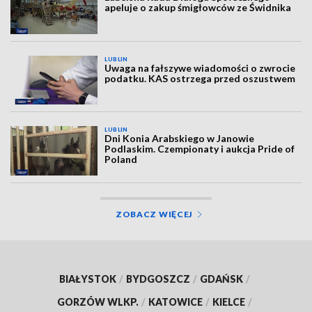
apeluje o zakup śmigłowców ze Świdnika
LUBLIN
Uwaga na fałszywe wiadomości o zwrocie
podatku. KAS ostrzega przed oszustwem
LUBLIN
Dni Konia Arabskiego w Janowie
Podlaskim. Czempionaty i aukcja Pride of
Poland
ZOBACZ WIĘCEJ
BIAŁYSTOK
/
BYDGOSZCZ
/
GDAŃSK
/
GORZÓW WLKP.
/
KATOWICE
/
KIELCE
/