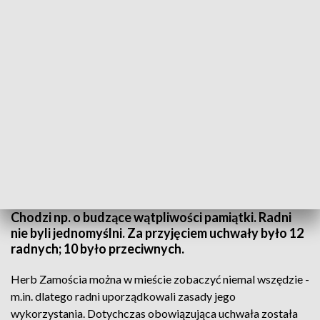
Herb miasta pod ochroną
Radni miejscy przyjęli uchwałę, dającą
prezydentowi miasta możliwość reagowania na
użycie herbu miasta wbrew dobrym obyczajom.
Chodzi np. o budzące wątpliwości pamiątki. Radni
nie byli jednomyślni. Za przyjęciem uchwały było 12
radnych; 10 było przeciwnych.
Herb Zamościa można w mieście zobaczyć niemal wszędzie -
m.in. dlatego radni uporządkowali zasady jego
wykorzystania. Dotychczas obowiązująca uchwała została