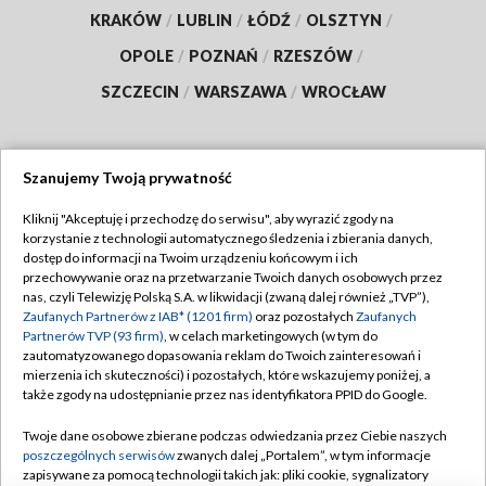
KRAKÓW
/
LUBLIN
/
ŁÓDŹ
/
OLSZTYN
/
OPOLE
/
POZNAŃ
/
RZESZÓW
/
SZCZECIN
/
WARSZAWA
/
WROCŁAW
Szanujemy Twoją prywatność
Dołącz do nas:
Kliknij "Akceptuję i przechodzę do serwisu", aby wyrazić zgody na
korzystanie z technologii automatycznego śledzenia i zbierania danych,
TVP
dostęp do informacji na Twoim urządzeniu końcowym i ich
Abonament TVP
przechowywanie oraz na przetwarzanie Twoich danych osobowych przez
Regulamin TVP
nas, czyli Telewizję Polską S.A. w likwidacji (zwaną dalej również „TVP”),
Emisja w TVP
Polityka prywatności
Zaufanych Partnerów z IAB* (1201 firm)
oraz pozostałych
Zaufanych
Partnerów TVP (93 firm)
, w celach marketingowych (w tym do
Centrum informacji TVP
Moje zgody
zautomatyzowanego dopasowania reklam do Twoich zainteresowań i
mierzenia ich skuteczności) i pozostałych, które wskazujemy poniżej, a
Naziemna Telewizja Cyfrowa
Pomoc
także zgody na udostępnianie przez nas identyfikatora PPID do Google.
Sklep TVP
Biuro reklamy
Twoje dane osobowe zbierane podczas odwiedzania przez Ciebie naszych
Rada Programowa
Kontakt
poszczególnych serwisów
zwanych dalej „Portalem”, w tym informacje
zapisywane za pomocą technologii takich jak: pliki cookie, sygnalizatory