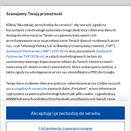
Szanujemy Twoją prywatność
Dołącz do nas:
Kliknij "Akceptuję i przechodzę do serwisu", aby wyrazić zgody na
korzystanie z technologii automatycznego śledzenia i zbierania danych,
TVP
dostęp do informacji na Twoim urządzeniu końcowym i ich
Abonament TVP
przechowywanie oraz na przetwarzanie Twoich danych osobowych przez
Regulamin TVP
nas, czyli Telewizję Polską S.A. w likwidacji (zwaną dalej również „TVP”),
Emisja w TVP
Polityka prywatności
Zaufanych Partnerów z IAB* (1201 firm)
oraz pozostałych
Zaufanych
Partnerów TVP (93 firm)
, w celach marketingowych (w tym do
Centrum informacji TVP
Moje zgody
zautomatyzowanego dopasowania reklam do Twoich zainteresowań i
mierzenia ich skuteczności) i pozostałych, które wskazujemy poniżej, a
Naziemna Telewizja Cyfrowa
Pomoc
także zgody na udostępnianie przez nas identyfikatora PPID do Google.
Sklep TVP
Biuro reklamy
Twoje dane osobowe zbierane podczas odwiedzania przez Ciebie naszych
Rada Programowa
Kontakt
poszczególnych serwisów
zwanych dalej „Portalem”, w tym informacje
zapisywane za pomocą technologii takich jak: pliki cookie, sygnalizatory
System NOS
WWW lub innych podobnych technologii umożliwiających świadczenie
dopasowanych i bezpiecznych usług, personalizację treści oraz reklam,
Informacje o nadawcy
Kanały
udostępnianie funkcji mediów społecznościowych oraz analizowanie
Akceptuję i przechodzę do serwisu
ruchu w Internecie.
Program dla prasy
©2026 Telewizja Polska S.A. w likwidacji
Biuro Reklamy
Twoje dane osobowe zbierane podczas odwiedzania przez Ciebie
Ustawienia zaawansowane