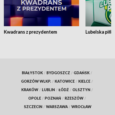
Kwadrans z prezydentem
Lubelska piłk
BIAŁYSTOK
/
BYDGOSZCZ
/
GDAŃSK
/
GORZÓW WLKP.
/
KATOWICE
/
KIELCE
/
KRAKÓW
/
LUBLIN
/
ŁÓDŹ
/
OLSZTYN
/
OPOLE
/
POZNAŃ
/
RZESZÓW
/
SZCZECIN
/
WARSZAWA
/
WROCŁAW