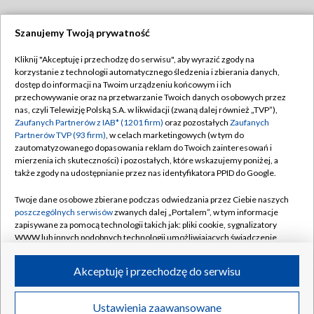
Szanujemy Twoją prywatność
Dołącz do nas:
Kliknij "Akceptuję i przechodzę do serwisu", aby wyrazić zgody na
korzystanie z technologii automatycznego śledzenia i zbierania danych,
TVP
dostęp do informacji na Twoim urządzeniu końcowym i ich
Abonament TVP
przechowywanie oraz na przetwarzanie Twoich danych osobowych przez
Regulamin TVP
nas, czyli Telewizję Polską S.A. w likwidacji (zwaną dalej również „TVP”),
Emisja w TVP
Polityka prywatności
Zaufanych Partnerów z IAB* (1201 firm)
oraz pozostałych
Zaufanych
Partnerów TVP (93 firm)
, w celach marketingowych (w tym do
Centrum informacji TVP
Moje zgody
zautomatyzowanego dopasowania reklam do Twoich zainteresowań i
mierzenia ich skuteczności) i pozostałych, które wskazujemy poniżej, a
Naziemna Telewizja Cyfrowa
Pomoc
także zgody na udostępnianie przez nas identyfikatora PPID do Google.
Sklep TVP
Biuro reklamy
Twoje dane osobowe zbierane podczas odwiedzania przez Ciebie naszych
Rada Programowa
Kontakt
poszczególnych serwisów
zwanych dalej „Portalem”, w tym informacje
zapisywane za pomocą technologii takich jak: pliki cookie, sygnalizatory
System NOS
WWW lub innych podobnych technologii umożliwiających świadczenie
dopasowanych i bezpiecznych usług, personalizację treści oraz reklam,
Informacje o nadawcy
Kanały
udostępnianie funkcji mediów społecznościowych oraz analizowanie
Akceptuję i przechodzę do serwisu
ruchu w Internecie.
Program dla prasy
©2026 Telewizja Polska S.A. w likwidacji
Biuro Reklamy
Twoje dane osobowe zbierane podczas odwiedzania przez Ciebie
Ustawienia zaawansowane