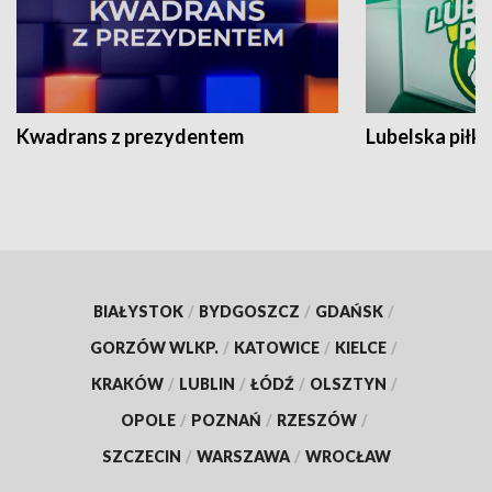
Kwadrans z prezydentem
Lubelska piłk
BIAŁYSTOK
/
BYDGOSZCZ
/
GDAŃSK
/
GORZÓW WLKP.
/
KATOWICE
/
KIELCE
/
KRAKÓW
/
LUBLIN
/
ŁÓDŹ
/
OLSZTYN
/
OPOLE
/
POZNAŃ
/
RZESZÓW
/
SZCZECIN
/
WARSZAWA
/
WROCŁAW