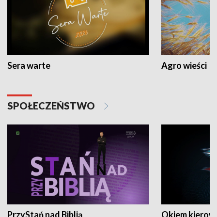
Sera warte
Agro wieści
SPOŁECZEŃSTWO
PrzyStań nad Biblią
Okiem kierow