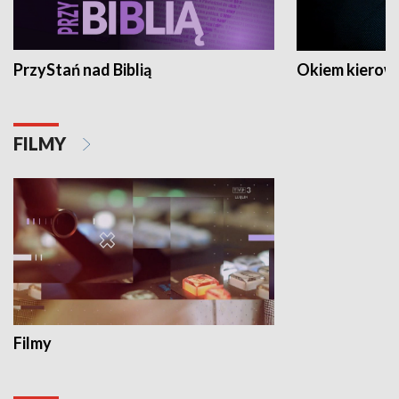
PrzyStań nad Biblią
Okiem kierow
FILMY
Filmy