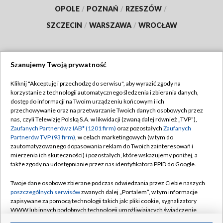
OPOLE
/
POZNAŃ
/
RZESZÓW
/
SZCZECIN
/
WARSZAWA
/
WROCŁAW
Szanujemy Twoją prywatność
Dołącz do nas:
Kliknij "Akceptuję i przechodzę do serwisu", aby wyrazić zgody na
korzystanie z technologii automatycznego śledzenia i zbierania danych,
TVP
dostęp do informacji na Twoim urządzeniu końcowym i ich
Abonament TVP
przechowywanie oraz na przetwarzanie Twoich danych osobowych przez
Regulamin TVP
nas, czyli Telewizję Polską S.A. w likwidacji (zwaną dalej również „TVP”),
Emisja w TVP
Polityka prywatności
Zaufanych Partnerów z IAB* (1201 firm)
oraz pozostałych
Zaufanych
Partnerów TVP (93 firm)
, w celach marketingowych (w tym do
Centrum informacji TVP
Moje zgody
zautomatyzowanego dopasowania reklam do Twoich zainteresowań i
mierzenia ich skuteczności) i pozostałych, które wskazujemy poniżej, a
Naziemna Telewizja Cyfrowa
Pomoc
także zgody na udostępnianie przez nas identyfikatora PPID do Google.
Sklep TVP
Biuro reklamy
Twoje dane osobowe zbierane podczas odwiedzania przez Ciebie naszych
Rada Programowa
Kontakt
poszczególnych serwisów
zwanych dalej „Portalem”, w tym informacje
zapisywane za pomocą technologii takich jak: pliki cookie, sygnalizatory
System NOS
WWW lub innych podobnych technologii umożliwiających świadczenie
dopasowanych i bezpiecznych usług, personalizację treści oraz reklam,
Informacje o nadawcy