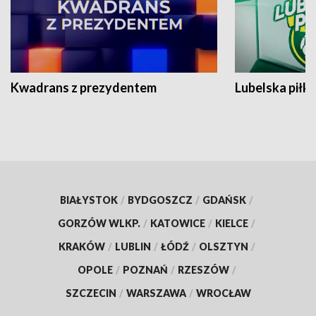
Kwadrans z prezydentem
Lubelska piłk
BIAŁYSTOK
/
BYDGOSZCZ
/
GDAŃSK
/
GORZÓW WLKP.
/
KATOWICE
/
KIELCE
/
KRAKÓW
/
LUBLIN
/
ŁÓDŹ
/
OLSZTYN
/
OPOLE
/
POZNAŃ
/
RZESZÓW
/
SZCZECIN
/
WARSZAWA
/
WROCŁAW