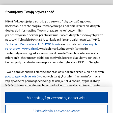
Szanujemy Twoją prywatność
Dołącz do nas:
Kliknij "Akceptuję i przechodzę do serwisu", aby wyrazić zgody na
korzystanie z technologii automatycznego śledzenia i zbierania danych,
TVP
dostęp do informacji na Twoim urządzeniu końcowym i ich
Abonament TVP
przechowywanie oraz na przetwarzanie Twoich danych osobowych przez
Regulamin TVP
nas, czyli Telewizję Polską S.A. w likwidacji (zwaną dalej również „TVP”),
Emisja w TVP
Polityka prywatności
Zaufanych Partnerów z IAB* (1201 firm)
oraz pozostałych
Zaufanych
Partnerów TVP (93 firm)
, w celach marketingowych (w tym do
Centrum informacji TVP
Moje zgody
zautomatyzowanego dopasowania reklam do Twoich zainteresowań i
mierzenia ich skuteczności) i pozostałych, które wskazujemy poniżej, a
Naziemna Telewizja Cyfrowa
Pomoc
także zgody na udostępnianie przez nas identyfikatora PPID do Google.
Sklep TVP
Biuro reklamy
Twoje dane osobowe zbierane podczas odwiedzania przez Ciebie naszych
Rada Programowa
Kontakt
poszczególnych serwisów
zwanych dalej „Portalem”, w tym informacje
zapisywane za pomocą technologii takich jak: pliki cookie, sygnalizatory
System NOS
WWW lub innych podobnych technologii umożliwiających świadczenie
dopasowanych i bezpiecznych usług, personalizację treści oraz reklam,
Informacje o nadawcy
Kanały
udostępnianie funkcji mediów społecznościowych oraz analizowanie
Akceptuję i przechodzę do serwisu
ruchu w Internecie.
Program dla prasy
©2026 Telewizja Polska S.A. w likwidacji
Biuro Reklamy
Twoje dane osobowe zbierane podczas odwiedzania przez Ciebie
Ustawienia zaawansowane