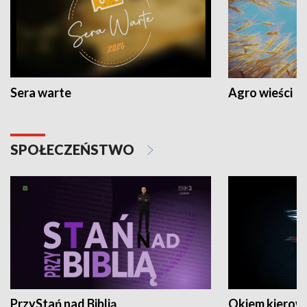
Sera warte
Agro wieści
SPOŁECZEŃSTWO
PrzyStań nad Biblią
Okiem kierow