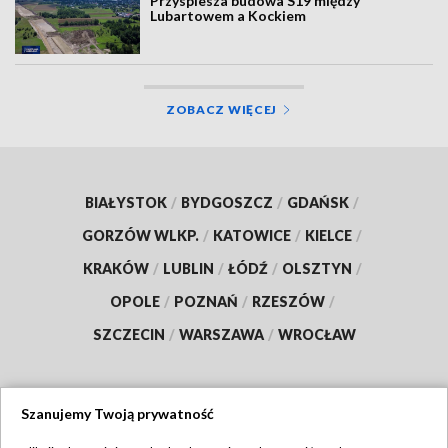
Przyspiesza budowa S19 między
Lubartowem a Kockiem
ZOBACZ WIĘCEJ
BIAŁYSTOK
/
BYDGOSZCZ
/
GDAŃSK
/
GORZÓW WLKP.
/
KATOWICE
/
KIELCE
/
KRAKÓW
/
LUBLIN
/
ŁÓDŹ
/
OLSZTYN
/
OPOLE
/
POZNAŃ
/
RZESZÓW
/
SZCZECIN
/
WARSZAWA
/
WROCŁAW
Szanujemy Twoją prywatność
Dołącz do nas: