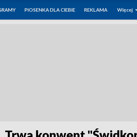
GRAMY
PIOSENKA DLA CIEBIE
REKLAMA
Więcej
a. Trwa konwent "Świdko