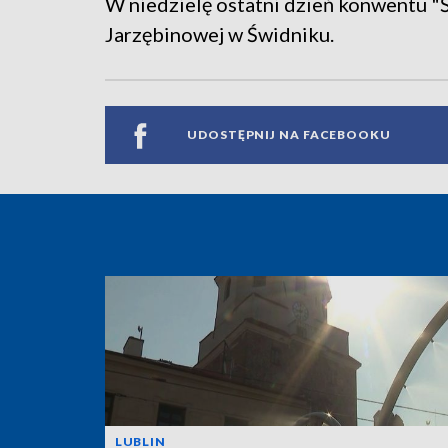
W niedzielę ostatni dzień konwentu "
Jarzębinowej w Świdniku.
UDOSTĘPNIJ NA FACEBOOKU
LUBLIN