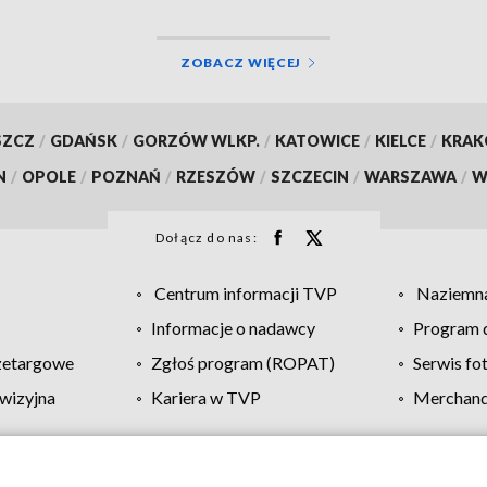
ZOBACZ WIĘCEJ
SZCZ
/
GDAŃSK
/
GORZÓW WLKP.
/
KATOWICE
/
KIELCE
/
KRA
N
/
OPOLE
/
POZNAŃ
/
RZESZÓW
/
SZCZECIN
/
WARSZAWA
/
W
Dołącz do nas:
Centrum informacji TVP
Naziemna
Informacje o nadawcy
Program d
zetargowe
Zgłoś program (ROPAT)
Serwis fo
wizyjna
Kariera w TVP
Merchandi