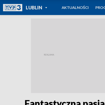
POWRÓT DO
LUBLIN
AKTUALNOŚCI
PRO
TVP REGIONY
Fantastyczna pasj