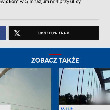
Świdkon" w Gimnazjum nr 4 przy ulicy
UDOSTĘPNIJ NA X
ZOBACZ TAKŻE
LUBLIN