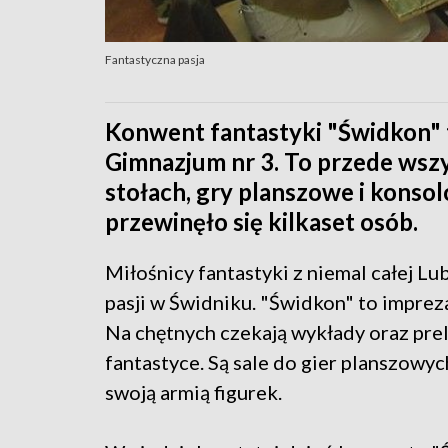
Fantastyczna pasja
Konwent fantastyki "Świdkon"
Gimnazjum nr 3. To przede wsz
stołach, gry planszowe i konsol
przewinęło się kilkaset osób.
Miłośnicy fantastyki z niemal całej Lu
pasji w Świdniku. "Świdkon" to impreza
Na chętnych czekają wykłady oraz prel
fantastyce. Są sale do gier planszowy
swoją armią figurek.