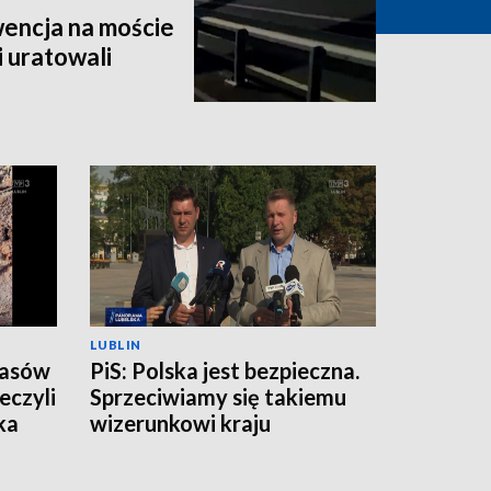
encja na moście
i uratowali
LUBLIN
zasów
PiS: Polska jest bezpieczna.
eczyli
Sprzeciwiamy się takiemu
ka
wizerunkowi kraju