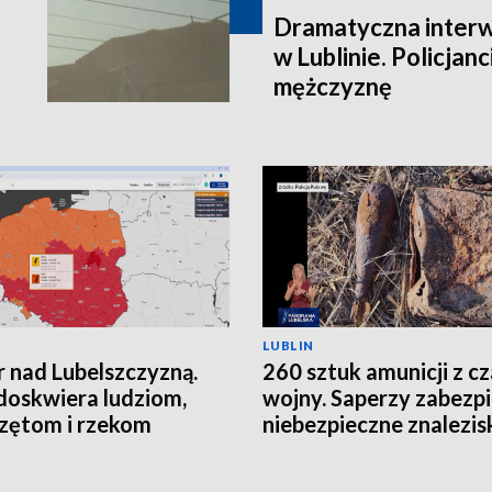
Dramatyczna interw
w Lublinie. Policjanc
mężczyznę
LUBLIN
 nad Lubelszczyzną.
260 sztuk amunicji z c
doskwiera ludziom,
wojny. Saperzy zabezpi
zętom i rzekom
niebezpieczne znalezis