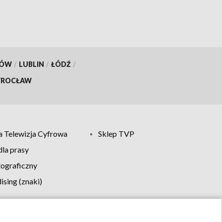
KÓW
/
LUBLIN
/
ŁÓDŹ
/
ROCŁAW
 Telewizja Cyfrowa
Sklep TVP
la prasy
tograficzny
sing (znaki)