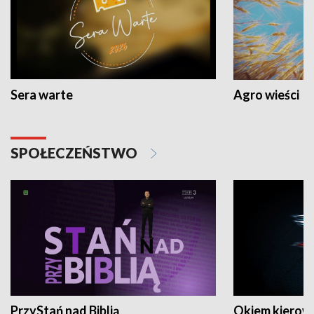
Sera warte
Agro wieści
SPOŁECZEŃSTWO
PrzyStań nad Biblią
Okiem kierow