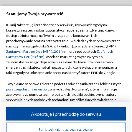
Szanujemy Twoją prywatność
Dołącz do nas:
Kliknij "Akceptuję i przechodzę do serwisu", aby wyrazić zgody na
korzystanie z technologii automatycznego śledzenia i zbierania danych,
TVP
dostęp do informacji na Twoim urządzeniu końcowym i ich
Abonament TVP
przechowywanie oraz na przetwarzanie Twoich danych osobowych przez
Regulamin TVP
nas, czyli Telewizję Polską S.A. w likwidacji (zwaną dalej również „TVP”),
Emisja w TVP
Polityka prywatności
Zaufanych Partnerów z IAB* (1201 firm)
oraz pozostałych
Zaufanych
Partnerów TVP (93 firm)
, w celach marketingowych (w tym do
Centrum informacji TVP
Moje zgody
zautomatyzowanego dopasowania reklam do Twoich zainteresowań i
mierzenia ich skuteczności) i pozostałych, które wskazujemy poniżej, a
Naziemna Telewizja Cyfrowa
Pomoc
także zgody na udostępnianie przez nas identyfikatora PPID do Google.
Sklep TVP
Biuro reklamy
Twoje dane osobowe zbierane podczas odwiedzania przez Ciebie naszych
Rada Programowa
Kontakt
poszczególnych serwisów
zwanych dalej „Portalem”, w tym informacje
zapisywane za pomocą technologii takich jak: pliki cookie, sygnalizatory
System NOS
WWW lub innych podobnych technologii umożliwiających świadczenie
dopasowanych i bezpiecznych usług, personalizację treści oraz reklam,
Informacje o nadawcy
Kanały
udostępnianie funkcji mediów społecznościowych oraz analizowanie
Akceptuję i przechodzę do serwisu
ruchu w Internecie.
Program dla prasy
©2026 Telewizja Polska S.A. w likwidacji
Biuro Reklamy
Twoje dane osobowe zbierane podczas odwiedzania przez Ciebie
Ustawienia zaawansowane