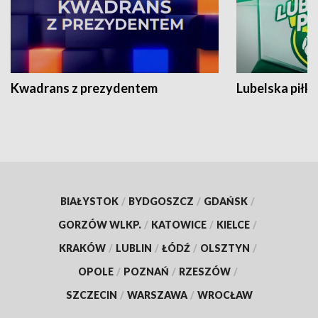
Kwadrans z prezydentem
Lubelska piłk
BIAŁYSTOK
/
BYDGOSZCZ
/
GDAŃSK
/
GORZÓW WLKP.
/
KATOWICE
/
KIELCE
/
KRAKÓW
/
LUBLIN
/
ŁÓDŹ
/
OLSZTYN
/
OPOLE
/
POZNAŃ
/
RZESZÓW
/
SZCZECIN
/
WARSZAWA
/
WROCŁAW